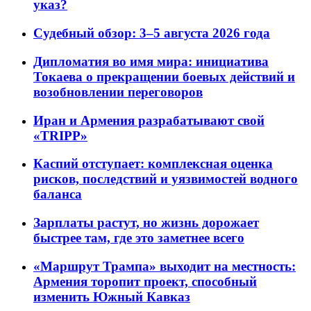
указ?
Судебный обзор: 3–5 августа 2026 года
Дипломатия во имя мира: инициатива
Токаева о прекращении боевых действий и
возобновлении переговоров
Иран и Армения разрабатывают свой
«TRIPP»
Каспий отступает: комплексная оценка
рисков, последствий и уязвимостей водного
баланса
Зарплаты растут, но жизнь дорожает
быстрее там, где это заметнее всего
«Маршрут Трампа» выходит на местность:
Армения торопит проект, способный
изменить Южный Кавказ