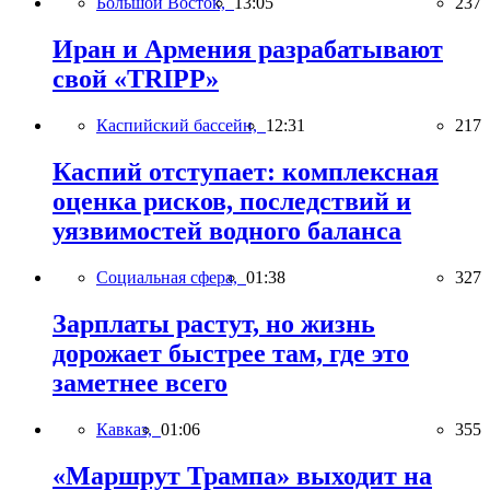
Большой Восток,
13:05
237
Иран и Армения разрабатывают
свой «TRIPP»
Каспийский бассейн,
12:31
217
Каспий отступает: комплексная
оценка рисков, последствий и
уязвимостей водного баланса
Социальная сфера,
01:38
327
Зарплаты растут, но жизнь
дорожает быстрее там, где это
заметнее всего
Кавказ,
01:06
355
«Маршрут Трампа» выходит на