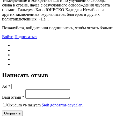
немедленные и конкретные шаги по улучшению свободы
слова в стране, начав с безусловного освобождения лауреата
премии Гильермо Кано ЮНЕСКО Хадиджи Исмайова и
других заключенных журналистов, блогеров и других
политзаключенных. «Не...
Пожалуйста, войдите или подпишитесь, чтобы читать больше
Войти
Подписаться
Написать отзыв
Ad *
Ваш отзыв *
Oxudum və razıyam
Şərh göndərmə qaydaları
Отправить