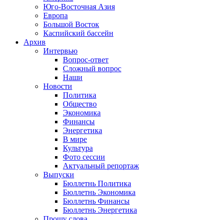
Юго-Восточная Азия
Европа
Большой Восток
Каспийский бассейн
Архив
Интервью
Вопрос-ответ
Сложный вопрос
Наши
Новости
Политика
Общество
Экономика
Финансы
Энергетика
В мире
Культура
Фото сессии
Актуальный репортаж
Выпуски
Бюллетнь Политика
Бюллетнь Экономика
Бюллетнь Финансы
Бюллетнь Энергетика
Прошу слова