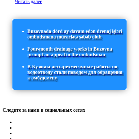
Читать далее
Buzovnada dörd ay davam edən drenaj işləri
ombudsmana müraciətə səbəb olub
Four-month drainage works in Buzovna
prompt an appeal to the ombudsman
В Бузовна четырехмесячные работы по
водоотводу стали поводом для обращения
к омбудсмену
Следите за нами в социальных сетях