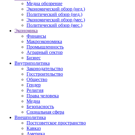
Медиа обозрение
Экономический обзор (нед.)
Политический обзор (нед.)
Экономический обзор (мес.)
Политический обзор (мес.)
Экономика
Финансы
Макроэкономика
Промышленность
Аграрный сектор
Бизнес
Внутриполитика
Законодательство
Госстроительство
Общество
Гендер
Религия
Права человека
Медиа
Безопасность
Социальная сфера
Внешполитика
Постсоветское пространство
Кавказ
Америка