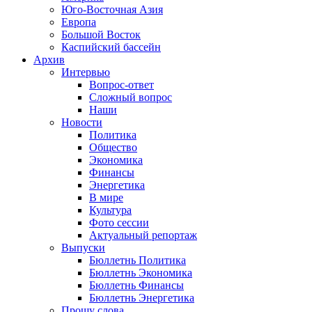
Юго-Восточная Азия
Европа
Большой Восток
Каспийский бассейн
Архив
Интервью
Вопрос-ответ
Сложный вопрос
Наши
Новости
Политика
Общество
Экономика
Финансы
Энергетика
В мире
Культура
Фото сессии
Актуальный репортаж
Выпуски
Бюллетнь Политика
Бюллетнь Экономика
Бюллетнь Финансы
Бюллетнь Энергетика
Прошу слова