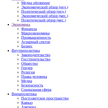
Медиа обозрение
Экономический обзор (нед.)
Политический обзор (нед.)
Экономический обзор (мес.)
Политический обзор (мес.)
Экономика
Финансы
Макроэкономика
Промышленность
Аграрный сектор
Бизнес
Внутриполитика
Законодательство
Госстроительство
Общество
Гендер
Религия
Права человека
Медиа
Безопасность
Социальная сфера
Внешполитика
Постсоветское пространство
Кавказ
Америка