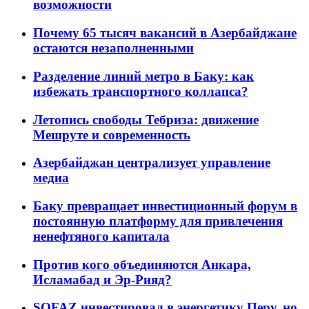
возможности
Почему 65 тысяч вакансий в Азербайджане
остаются незаполненными
Разделение линий метро в Баку: как
избежать транспортного коллапса?
Летопись свободы Тебриза: движение
Мешруте и современность
Азербайджан централизует управление
медиа
Баку превращает инвестиционный форум в
постоянную платформу для привлечения
ненефтяного капитала
Против кого объединяются Анкара,
Исламабад и Эр-Рияд?
SOFAZ инвестировал в энергетику Перу, но