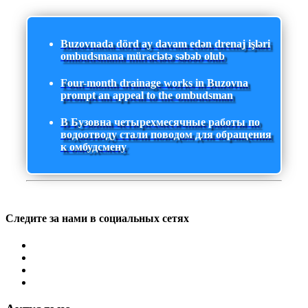
Buzovnada dörd ay davam edən drenaj işləri
ombudsmana müraciətə səbəb olub
Four-month drainage works in Buzovna
prompt an appeal to the ombudsman
В Бузовна четырехмесячные работы по
водоотводу стали поводом для обращения
к омбудсмену
Следите за нами в социальных сетях