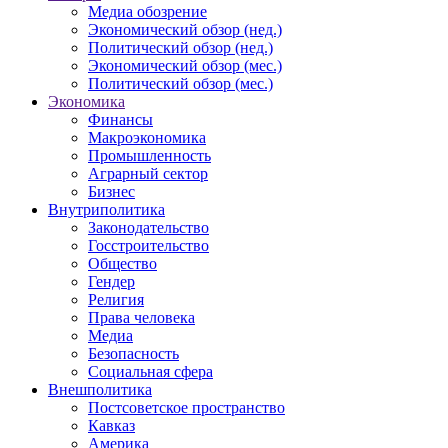
Медиа обозрение
Экономический обзор (нед.)
Политический обзор (нед.)
Экономический обзор (мес.)
Политический обзор (мес.)
Экономика
Финансы
Макроэкономика
Промышленность
Аграрный сектор
Бизнес
Внутриполитика
Законодательство
Госстроительство
Общество
Гендер
Религия
Права человека
Медиа
Безопасность
Социальная сфера
Внешполитика
Постсоветское пространство
Кавказ
Америка