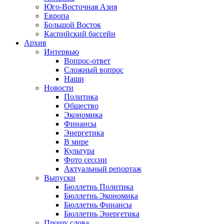
Юго-Восточная Азия
Европа
Большой Восток
Каспийский бассейн
Архив
Интервью
Вопрос-ответ
Сложный вопрос
Наши
Новости
Политика
Общество
Экономика
Финансы
Энергетика
В мире
Культура
Фото сессии
Актуальный репортаж
Выпуски
Бюллетнь Политика
Бюллетнь Экономика
Бюллетнь Финансы
Бюллетнь Энергетика
Прошу слова