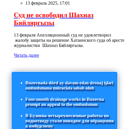
13 февраль 2025, 17:01
Суд не освободил Шахназ
Бяйляргызы
13 февраля Апелляционный суд не удовлетворил
жалобу защиты на решение Хатаинского суда об аресте
журналистки Шахназ Бяйляргызы.
Читать далее
Buzovnada dörd ay davam edən drenaj işləri
ombudsmana müraciətə səbəb olub
Four-month drainage works in Buzovna
prompt an appeal to the ombudsman
В Бузовна четырехмесячные работы по
водоотводу стали поводом для обращения
к омбудсмену