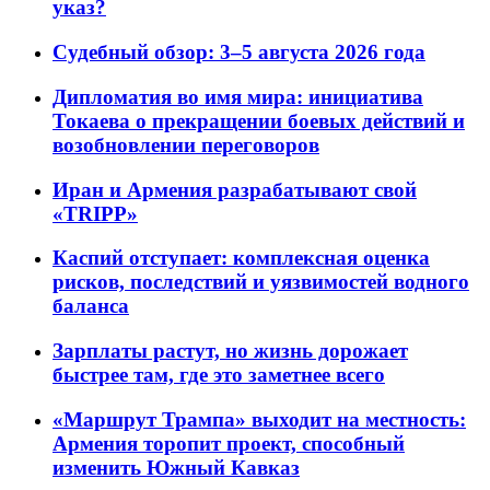
указ?
Судебный обзор: 3–5 августа 2026 года
Дипломатия во имя мира: инициатива
Токаева о прекращении боевых действий и
возобновлении переговоров
Иран и Армения разрабатывают свой
«TRIPP»
Каспий отступает: комплексная оценка
рисков, последствий и уязвимостей водного
баланса
Зарплаты растут, но жизнь дорожает
быстрее там, где это заметнее всего
«Маршрут Трампа» выходит на местность:
Армения торопит проект, способный
изменить Южный Кавказ