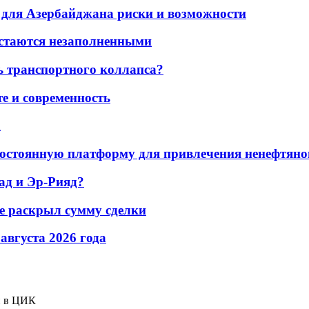
для Азербайджана риски и возможности
остаются незаполненными
ь транспортного коллапса?
е и современность
а
остоянную платформу для привлечения ненефтяно
ад и Эр-Рияд?
не раскрыл сумму сделки
 августа 2026 года
и в ЦИК