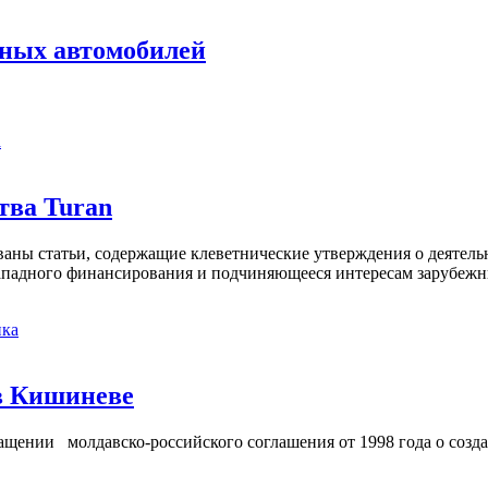
дных автомобилей
а
тва Turan
кованы статьи, содержащие клеветнические утверждения о деятел
 западного финансирования и подчиняющееся интересам зарубежн
ка
в Кишиневе
ении молдавско-российского соглашения от 1998 года о созд