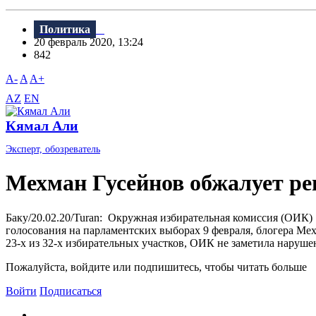
Политика
20 февраль 2020, 13:24
842
A-
A
A+
AZ
EN
Кямал Али
Эксперт, обозреватель
Мехман Гусейнов обжалует р
Баку/20.02.20/Turan: Окружная избирательная комиссия (ОИК)
голосования на парламентских выборах 9 февраля, блогера Ме
23-х из 32-х избирательных участков, ОИК не заметила нарушен
Пожалуйста, войдите или подпишитесь, чтобы читать больше
Войти
Подписаться