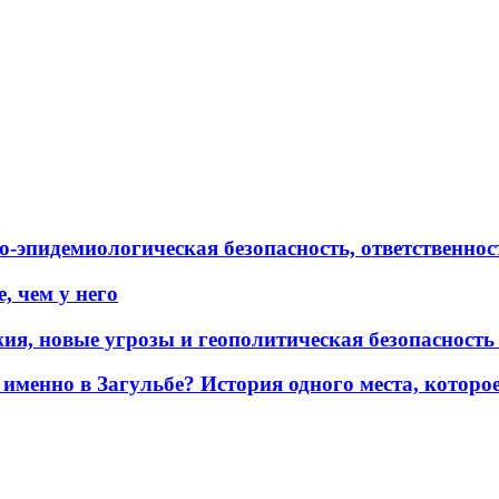
эпидемиологическая безопасность, ответственност
, чем у него
жия, новые угрозы и геополитическая безопасност
именно в Загульбе? История одного места, которо