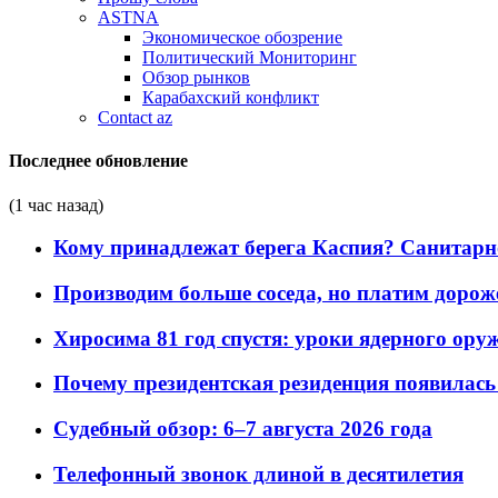
ASTNA
Экономическое обозрение
Политический Мониторинг
Обзор рынков
Карабахский конфликт
Contact az
Последнее обновление
(1 час назад)
Кому принадлежат берега Каспия? Санитарно-
Производим больше соседа, но платим дороже
Хиросима 81 год спустя: уроки ядерного ору
Почему президентская резиденция появилась 
Судебный обзор: 6–7 августа 2026 года
Телефонный звонок длиной в десятилетия