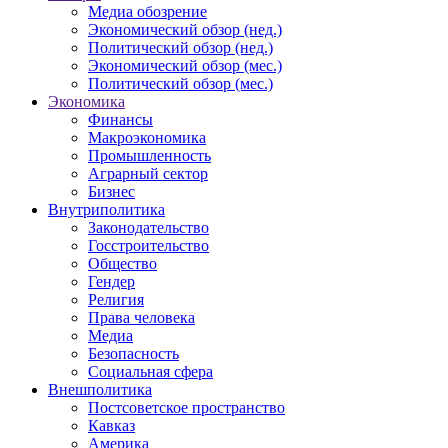
Медиа обозрение
Экономический обзор (нед.)
Политический обзор (нед.)
Экономический обзор (мес.)
Политический обзор (мес.)
Экономика
Финансы
Макроэкономика
Промышленность
Аграрный сектор
Бизнес
Внутриполитика
Законодательство
Госстроительство
Общество
Гендер
Религия
Права человека
Медиа
Безопасность
Социальная сфера
Внешполитика
Постсоветское пространство
Кавказ
Америка