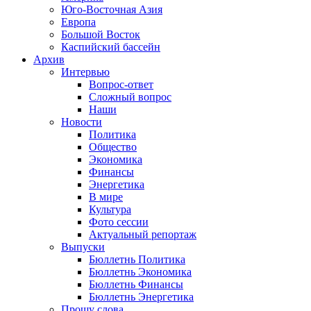
Юго-Восточная Азия
Европа
Большой Восток
Каспийский бассейн
Архив
Интервью
Вопрос-ответ
Сложный вопрос
Наши
Новости
Политика
Общество
Экономика
Финансы
Энергетика
В мире
Культура
Фото сессии
Актуальный репортаж
Выпуски
Бюллетнь Политика
Бюллетнь Экономика
Бюллетнь Финансы
Бюллетнь Энергетика
Прошу слова