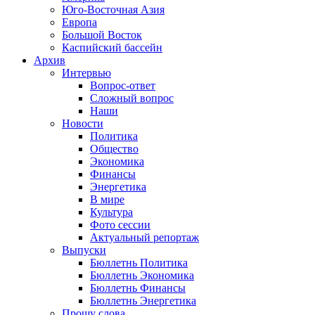
Юго-Восточная Азия
Европа
Большой Восток
Каспийский бассейн
Архив
Интервью
Вопрос-ответ
Сложный вопрос
Наши
Новости
Политика
Общество
Экономика
Финансы
Энергетика
В мире
Культура
Фото сессии
Актуальный репортаж
Выпуски
Бюллетнь Политика
Бюллетнь Экономика
Бюллетнь Финансы
Бюллетнь Энергетика
Прошу слова