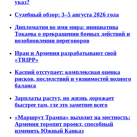
указ?
Судебный обзор: 3–5 августа 2026 года
Дипломатия во имя мира: инициатива
Токаева о прекращении боевых действий и
возобновлении переговоров
Иран и Армения разрабатывают свой
«TRIPP»
Каспий отступает: комплексная оценка
рисков, последствий и уязвимостей водного
баланса
Зарплаты растут, но жизнь дорожает
быстрее там, где это заметнее всего
«Маршрут Трампа» выходит на местность:
Армения торопит проект, способный
изменить Южный Кавказ