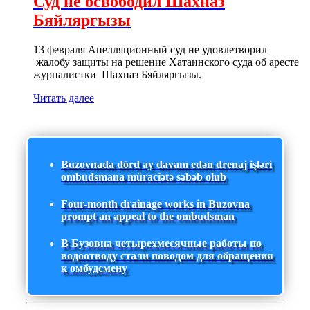
Суд не освободил Шахназ
Бяйляргызы
13 февраля Апелляционный суд не удовлетворил
жалобу защиты на решение Хатаинского суда об аресте
журналистки Шахназ Бяйляргызы.
Читать далее
Buzovnada dörd ay davam edən drenaj işləri
ombudsmana müraciətə səbəb olub
Four-month drainage works in Buzovna
prompt an appeal to the ombudsman
В Бузовна четырехмесячные работы по
водоотводу стали поводом для обращения
к омбудсмену