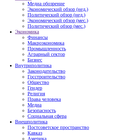
Медиа обозрение
Экономический обзор (нед.)
Политический обзор (нед.)
Экономический обзор (мес.)
Политический обзор (мес.)
Экономика
Финансы
Макроэкономика
Промышленность
Аграрный сектор
Бизнес
Внутриполитика
Законодательство
Госстроительство
Общество
Гендер
Религия
Права человека
Медиа
Безопасность
Социальная сфера
Внешполитика
Постсоветское пространство
Кавказ
Америка