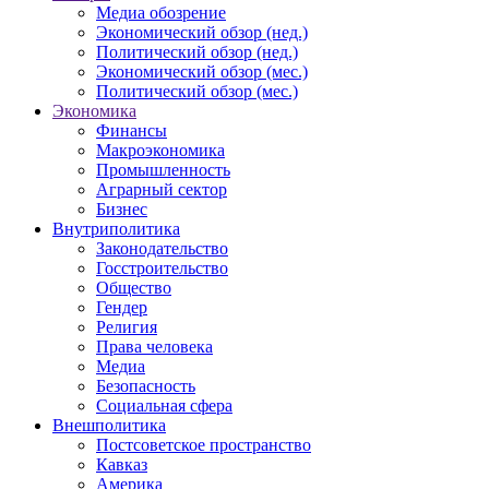
Медиа обозрение
Экономический обзор (нед.)
Политический обзор (нед.)
Экономический обзор (мес.)
Политический обзор (мес.)
Экономика
Финансы
Макроэкономика
Промышленность
Аграрный сектор
Бизнес
Внутриполитика
Законодательство
Госстроительство
Общество
Гендер
Религия
Права человека
Медиа
Безопасность
Социальная сфера
Внешполитика
Постсоветское пространство
Кавказ
Америка