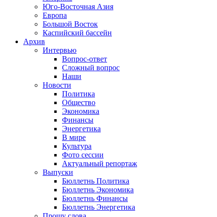
Юго-Восточная Азия
Европа
Большой Восток
Каспийский бассейн
Архив
Интервью
Вопрос-ответ
Сложный вопрос
Наши
Новости
Политика
Общество
Экономика
Финансы
Энергетика
В мире
Культура
Фото сессии
Актуальный репортаж
Выпуски
Бюллетнь Политика
Бюллетнь Экономика
Бюллетнь Финансы
Бюллетнь Энергетика
Прошу слова