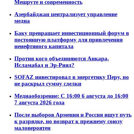
Мешруте и современность
Азербайджан централизует управление
медиа
Баку превращает инвестиционный форум в
постоянную платформу для привлечения
ненефтяного капитала
Против кого объединяются Анкара,
Исламабад и Эр-Рияд?
SOFAZ инвестировал в энергетику Перу, но
не раскрыл сумму сделки
Медиаобозрение: С 16:00 6 августа до 16:00
7 августа 2026 года
После выборов Армения и Россия ищут путь
к разрядке, но возврат к прежнему союзу
маловероятен