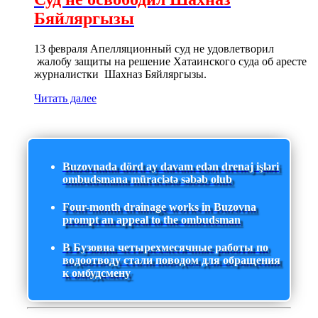
Бяйляргызы
13 февраля Апелляционный суд не удовлетворил
жалобу защиты на решение Хатаинского суда об аресте
журналистки Шахназ Бяйляргызы.
Читать далее
Buzovnada dörd ay davam edən drenaj işləri
ombudsmana müraciətə səbəb olub
Four-month drainage works in Buzovna
prompt an appeal to the ombudsman
В Бузовна четырехмесячные работы по
водоотводу стали поводом для обращения
к омбудсмену