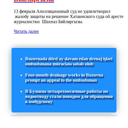
13 февраля Апелляционный суд не удовлетворил
жалобу защиты на решение Хатаинского суда об аресте
журналистки Шахназ Бяйляргызы.
Читать далее
Buzovnada dörd ay davam edən drenaj işləri
ombudsmana müraciətə səbəb olub
Four-month drainage works in Buzovna
prompt an appeal to the ombudsman
В Бузовна четырехмесячные работы по
водоотводу стали поводом для обращения
к омбудсмену