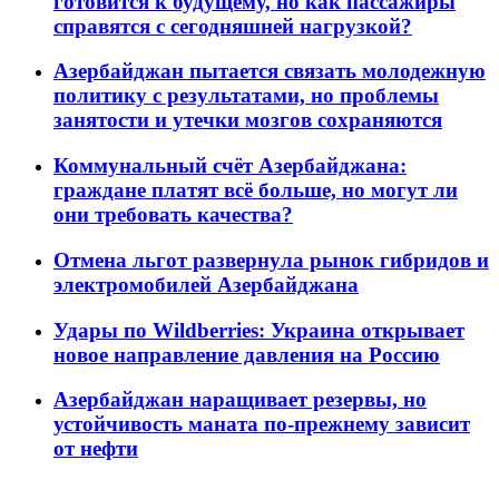
готовится к будущему, но как пассажиры
справятся с сегодняшней нагрузкой?
Азербайджан пытается связать молодежную
политику с результатами, но проблемы
занятости и утечки мозгов сохраняются
Коммунальный счёт Азербайджана:
граждане платят всё больше, но могут ли
они требовать качества?
Отмена льгот развернула рынок гибридов и
электромобилей Азербайджана
Удары по Wildberries: Украина открывает
новое направление давления на Россию
Азербайджан наращивает резервы, но
устойчивость маната по-прежнему зависит
от нефти