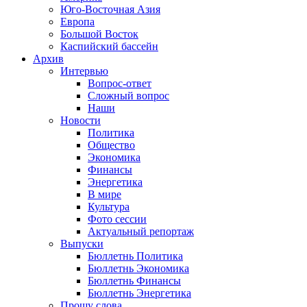
Юго-Восточная Азия
Европа
Большой Восток
Каспийский бассейн
Архив
Интервью
Вопрос-ответ
Сложный вопрос
Наши
Новости
Политика
Общество
Экономика
Финансы
Энергетика
В мире
Культура
Фото сессии
Актуальный репортаж
Выпуски
Бюллетнь Политика
Бюллетнь Экономика
Бюллетнь Финансы
Бюллетнь Энергетика
Прошу слова