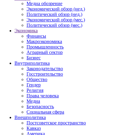
Медиа обозрение
Экономический обзор (нед.)
Политический обзор (нед.)
Экономический обзор (мес.)
Политический обзор (мес.)
Экономика
Финансы
Макроэкономика
Промышленность
Аграрный сектор
Бизнес
Внутриполитика
Законодательство
Госстроительство
Общество
Гендер
Религия
Права человека
Медиа
Безопасность
Социальная сфера
Внешполитика
Постсоветское пространство
Кавказ
Америка