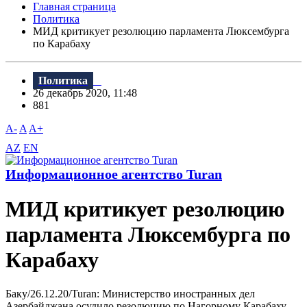
Главная страница
Политика
МИД критикует резолюцию парламента Люксембурга
по Карабаху
Политика
26 декабрь 2020, 11:48
881
A-
A
A+
AZ
EN
Информационное агентство Turan
МИД критикует резолюцию
парламента Люксембурга по
Карабаху
Баку/26.12.20/Turan: Министерство иностранных дел
Азербайджана осудило резолюцию по Нагорному Карабаху,