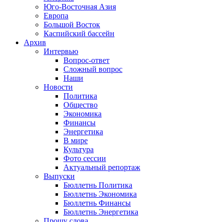
Юго-Восточная Азия
Европа
Большой Восток
Каспийский бассейн
Архив
Интервью
Вопрос-ответ
Сложный вопрос
Наши
Новости
Политика
Общество
Экономика
Финансы
Энергетика
В мире
Культура
Фото сессии
Актуальный репортаж
Выпуски
Бюллетнь Политика
Бюллетнь Экономика
Бюллетнь Финансы
Бюллетнь Энергетика
Прошу слова