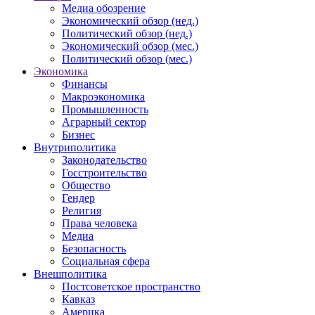
Медиа обозрение
Экономический обзор (нед.)
Политический обзор (нед.)
Экономический обзор (мес.)
Политический обзор (мес.)
Экономика
Финансы
Макроэкономика
Промышленность
Аграрный сектор
Бизнес
Внутриполитика
Законодательство
Госстроительство
Общество
Гендер
Религия
Права человека
Медиа
Безопасность
Социальная сфера
Внешполитика
Постсоветское пространство
Кавказ
Америка