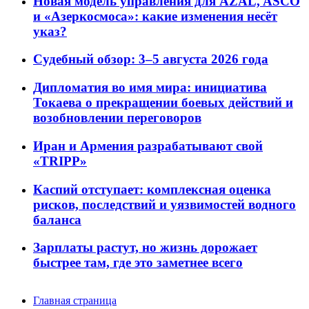
Новая модель управления для AZAL, ASCO
и «Азеркосмоса»: какие изменения несёт
указ?
Судебный обзор: 3–5 августа 2026 года
Дипломатия во имя мира: инициатива
Токаева о прекращении боевых действий и
возобновлении переговоров
Иран и Армения разрабатывают свой
«TRIPP»
Каспий отступает: комплексная оценка
рисков, последствий и уязвимостей водного
баланса
Зарплаты растут, но жизнь дорожает
быстрее там, где это заметнее всего
Главная страница