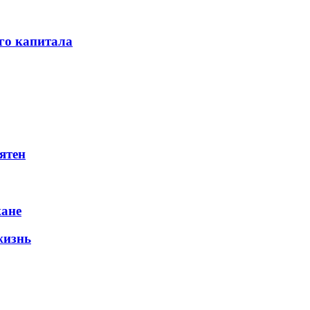
го капитала
ятен
жане
жизнь