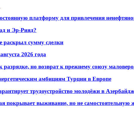
а
остоянную платформу для привлечения ненефтяно
ад и Эр-Рияд?
не раскрыл сумму сделки
 августа 2026 года
 разрядке, но возврат к прежнему союзу маловеро
энергетическим амбициям Турции в Европе
гарантирует трудоустройство молодёжи в Азербайд
ая покрывает выживание, но не самостоятельную 