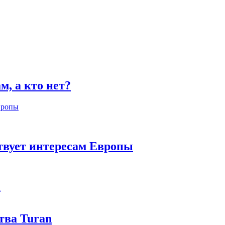
, а кто нет?
ствует интересам Европы
а
тва Turan