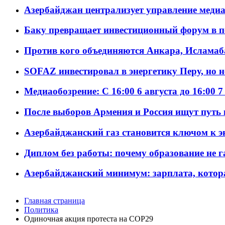
Азербайджан централизует управление меди
Баку превращает инвестиционный форум в п
Против кого объединяются Анкара, Исламаб
SOFAZ инвестировал в энергетику Перу, но 
Медиаобозрение: С 16:00 6 августа до 16:00 7
После выборов Армения и Россия ищут путь к
Азербайджанский газ становится ключом к 
Диплом без работы: почему образование не 
Азербайджанский минимум: зарплата, котор
Главная страница
Политика
Одиночная акция протеста на COP29