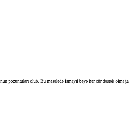
un pozuntuları olub. Bu məsələdə İsmayıl bəyə hər cür dəstək olmağa h