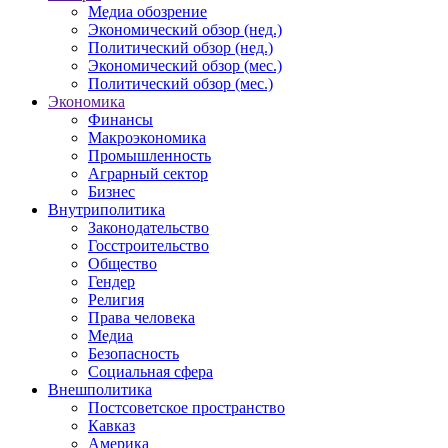
Медиа обозрение
Экономический обзор (нед.)
Политический обзор (нед.)
Экономический обзор (мес.)
Политический обзор (мес.)
Экономика
Финансы
Макроэкономика
Промышленность
Аграрный сектор
Бизнес
Внутриполитика
Законодательство
Госстроительство
Общество
Гендер
Религия
Права человека
Медиа
Безопасность
Социальная сфера
Внешполитика
Постсоветское пространство
Кавказ
Америка