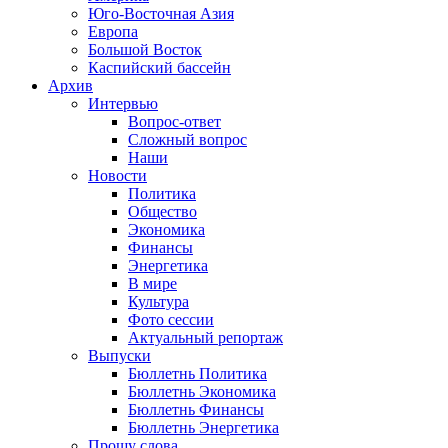
Юго-Восточная Азия
Европа
Большой Восток
Каспийский бассейн
Архив
Интервью
Вопрос-ответ
Сложный вопрос
Наши
Новости
Политика
Общество
Экономика
Финансы
Энергетика
В мире
Культура
Фото сессии
Актуальный репортаж
Выпуски
Бюллетнь Политика
Бюллетнь Экономика
Бюллетнь Финансы
Бюллетнь Энергетика
Прошу слова