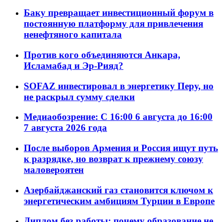
Баку превращает инвестиционный форум в
постоянную платформу для привлечения
ненефтяного капитала
Против кого объединяются Анкара,
Исламабад и Эр-Рияд?
SOFAZ инвестировал в энергетику Перу, но
не раскрыл сумму сделки
Медиаобозрение: С 16:00 6 августа до 16:00
7 августа 2026 года
После выборов Армения и Россия ищут путь
к разрядке, но возврат к прежнему союзу
маловероятен
Азербайджанский газ становится ключом к
энергетическим амбициям Турции в Европе
Диплом без работы: почему образование не