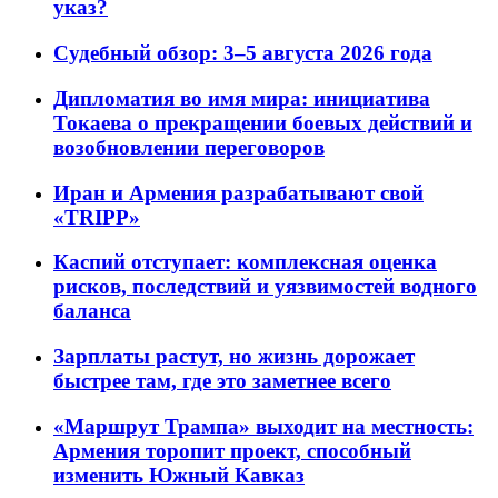
указ?
Судебный обзор: 3–5 августа 2026 года
Дипломатия во имя мира: инициатива
Токаева о прекращении боевых действий и
возобновлении переговоров
Иран и Армения разрабатывают свой
«TRIPP»
Каспий отступает: комплексная оценка
рисков, последствий и уязвимостей водного
баланса
Зарплаты растут, но жизнь дорожает
быстрее там, где это заметнее всего
«Маршрут Трампа» выходит на местность:
Армения торопит проект, способный
изменить Южный Кавказ