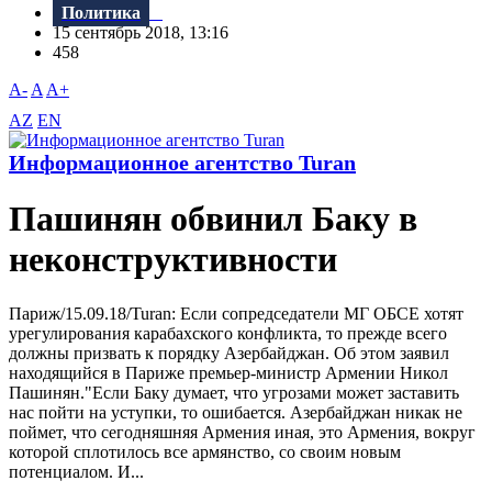
Политика
15 сентябрь 2018, 13:16
458
A-
A
A+
AZ
EN
Информационное агентство Turan
Пашинян обвинил Баку в
неконструктивноcти
Париж/15.09.18/Turan: Если сопредседатели МГ ОБСЕ хотят
урегулирования карабахского конфликта, то прежде всего
должны призвать к порядку Азербайджан. Об этом заявил
находящийся в Париже премьер-министр Армении Никол
Пашинян."Если Баку думает, что угрозами может заставить
нас пойти на уступки, то ошибается. Азербайджан никак не
поймет, что сегодняшняя Армения иная, это Армения, вокруг
которой сплотилось все армянство, со своим новым
потенциалом. И...