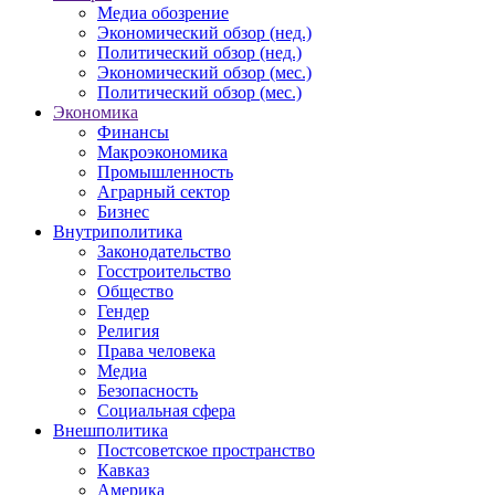
Медиа обозрение
Экономический обзор (нед.)
Политический обзор (нед.)
Экономический обзор (мес.)
Политический обзор (мес.)
Экономика
Финансы
Макроэкономика
Промышленность
Аграрный сектор
Бизнес
Внутриполитика
Законодательство
Госстроительство
Общество
Гендер
Религия
Права человека
Медиа
Безопасность
Социальная сфера
Внешполитика
Постсоветское пространство
Кавказ
Америка