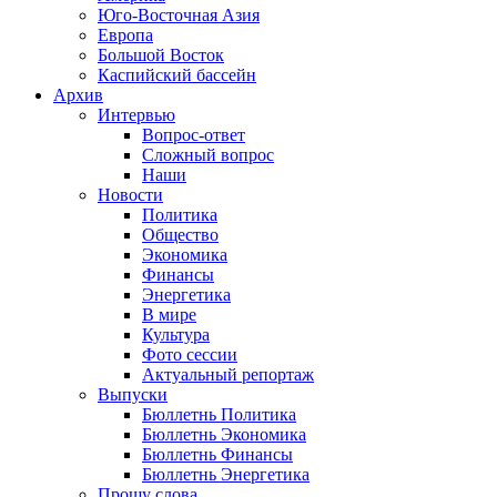
Юго-Восточная Азия
Европа
Большой Восток
Каспийский бассейн
Архив
Интервью
Вопрос-ответ
Сложный вопрос
Наши
Новости
Политика
Общество
Экономика
Финансы
Энергетика
В мире
Культура
Фото сессии
Актуальный репортаж
Выпуски
Бюллетнь Политика
Бюллетнь Экономика
Бюллетнь Финансы
Бюллетнь Энергетика
Прошу слова