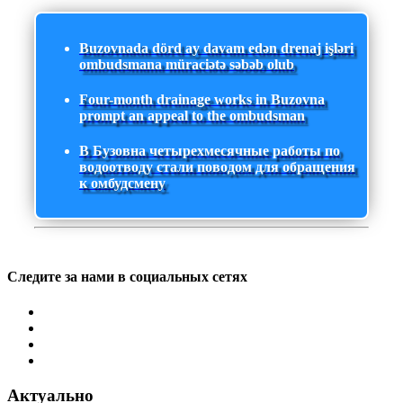
Buzovnada dörd ay davam edən drenaj işləri
ombudsmana müraciətə səbəb olub
Four-month drainage works in Buzovna
prompt an appeal to the ombudsman
В Бузовна четырехмесячные работы по
водоотводу стали поводом для обращения
к омбудсмену
Следите за нами в социальных сетях
Актуально