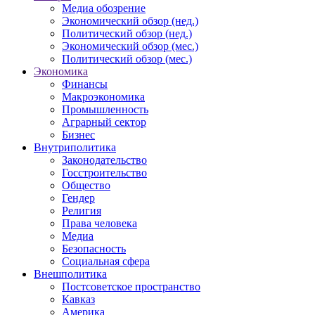
Медиа обозрение
Экономический обзор (нед.)
Политический обзор (нед.)
Экономический обзор (мес.)
Политический обзор (мес.)
Экономика
Финансы
Макроэкономика
Промышленность
Аграрный сектор
Бизнес
Внутриполитика
Законодательство
Госстроительство
Общество
Гендер
Религия
Права человека
Медиа
Безопасность
Социальная сфера
Внешполитика
Постсоветское пространство
Кавказ
Америка