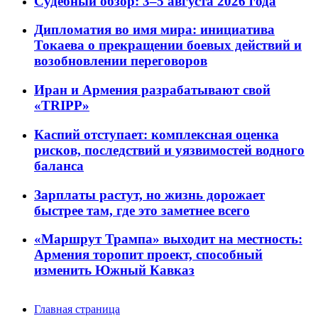
Судебный обзор: 3–5 августа 2026 года
Дипломатия во имя мира: инициатива
Токаева о прекращении боевых действий и
возобновлении переговоров
Иран и Армения разрабатывают свой
«TRIPP»
Каспий отступает: комплексная оценка
рисков, последствий и уязвимостей водного
баланса
Зарплаты растут, но жизнь дорожает
быстрее там, где это заметнее всего
«Маршрут Трампа» выходит на местность:
Армения торопит проект, способный
изменить Южный Кавказ
Главная страница