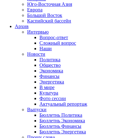
Юго-Восточная Азия
Европа
Большой Восток
Каспийский бассейн
Архив
Интервью
Вопрос-ответ
Сложный вопрос
Наши
Новости
Политика
Общество
Экономика
Финансы
Энергетика
В мире
Культура
Фото сессии
Актуальный репортаж
Выпуски
Бюллетнь Политика
Бюллетнь Экономика
Бюллетнь Финансы
Бюллетнь Энергетика
Прошу слова