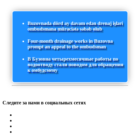
Buzovnada dörd ay davam edən drenaj işləri
ombudsmana müraciətə səbəb olub
Four-month drainage works in Buzovna
prompt an appeal to the ombudsman
В Бузовна четырехмесячные работы по
водоотводу стали поводом для обращения
к омбудсмену
Следите за нами в социальных сетях