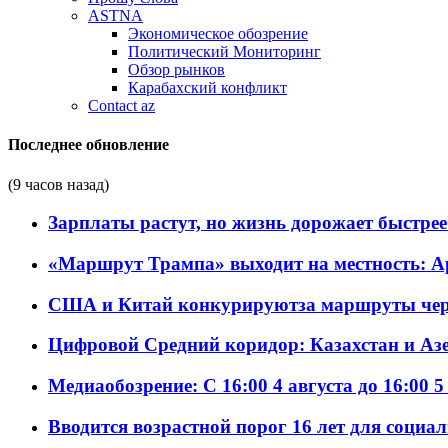
ASTNA
Экономическое обозрение
Политический Мониторинг
Обзор рынков
Карабахский конфликт
Contact az
Последнее обновление
(9 часов назад)
Зарплаты растут, но жизнь дорожает быстрее т
«Маршрут Трампа» выходит на местность: А
США и Китай конкурируютза маршруты че
Цифровой Средний коридор: Казахстан и Аз
Медиаобозрение: С 16:00 4 августа до 16:00 5
Вводится возрастной порог 16 лет для социа