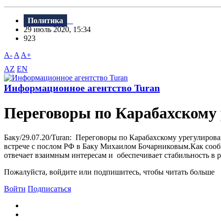
Политика
29 июль 2020, 15:34
923
A-
A
A+
AZ
EN
Информационное агентство Turan
Переговоры по Карабахскому
Баку/29.07.20/Turan: Переговоры по Карабахскому урегулиро
встрече с послом РФ в Баку Михаилом Бочарниковым.Как соо
отвечает взаимным интересам и обеспечивает стабильность в 
Пожалуйста, войдите или подпишитесь, чтобы читать больше
Войти
Подписаться