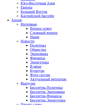
Юго-Восточная Азия
Европа
Большой Восток
Каспийский бассейн
Архив
Интервью
Вопрос-ответ
Сложный вопрос
Наши
Новости
Политика
Общество
Экономика
Финансы
Энергетика
В мире
Культура
Фото сессии
Актуальный репортаж
Выпуски
Бюллетнь Политика
Бюллетнь Экономика
Бюллетнь Финансы
Бюллетнь Энергетика
Прошу слова