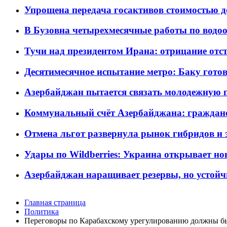
Упрощена передача госактивов стоимостью д
В Бузовна четырехмесячные работы по водоо
Тучи над президентом Ирана: отрицание отст
Десятимесячное испытание метро: Баку готов
Азербайджан пытается связать молодежную п
Коммунальный счёт Азербайджана: граждане 
Отмена льгот развернула рынок гибридов и
Удары по Wildberries: Украина открывает но
Азербайджан наращивает резервы, но устойч
Главная страница
Политика
Переговоры по Карабахскому урегулированию должны б