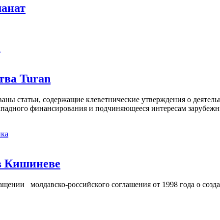
манат
а
тва Turan
кованы статьи, содержащие клеветнические утверждения о деятел
 западного финансирования и подчиняющееся интересам зарубежн
ка
в Кишиневе
ении молдавско-российского соглашения от 1998 года о созд