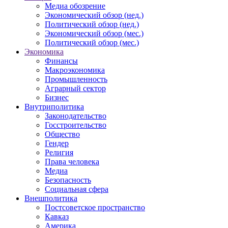
Медиа обозрение
Экономический обзор (нед.)
Политический обзор (нед.)
Экономический обзор (мес.)
Политический обзор (мес.)
Экономика
Финансы
Макроэкономика
Промышленность
Аграрный сектор
Бизнес
Внутриполитика
Законодательство
Госстроительство
Общество
Гендер
Религия
Права человека
Медиа
Безопасность
Социальная сфера
Внешполитика
Постсоветское пространство
Кавказ
Америка