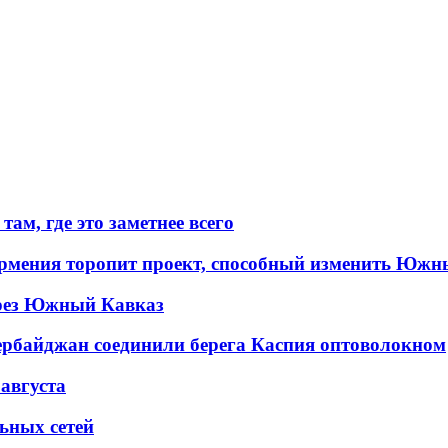
ам, где это заметнее всего
рмения торопит проект, способный изменить Южн
рез Южный Кавказ
ербайджан соединили берега Каспия оптоволокном
 августа
льных сетей