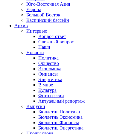
Юго-Восточная Азия
Европа
Большой Восток
Каспийский бассейн
Архив
Интервью
Вопрос-ответ
Сложный вопрос
Наши
Новости
Политика
Общество
Экономика
Финансы
Энергетика
В мире
Культура
Фото сессии
Актуальный репортаж
Выпуски
Бюллетнь Политика
Бюллетнь Экономика
Бюллетнь Финансы
Бюллетнь Энергетика
Прошу слова