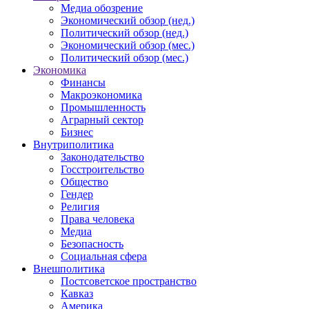
Медиа обозрение
Экономический обзор (нед.)
Политический обзор (нед.)
Экономический обзор (мес.)
Политический обзор (мес.)
Экономика
Финансы
Макроэкономика
Промышленность
Аграрный сектор
Бизнес
Внутриполитика
Законодательство
Госстроительство
Общество
Гендер
Религия
Права человека
Медиа
Безопасность
Социальная сфера
Внешполитика
Постсоветское пространство
Кавказ
Америка