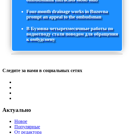
Four-month drainage works in Buzovna
prompt an appeal to the ombudsman
В Бузовна четырехмесячные работы по
водоотводу стали поводом для обращения
к омбудсмену
Следите за нами в социальных сетях
Актуально
Новое
Популярные
От редактора