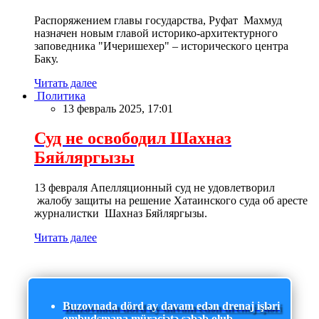
Распоряжением главы государства, Руфат Махмуд
назначен новым главой историко-архитектурного
заповедника "Ичеришехер" – исторического центра
Баку.
Читать далее
Политика
13 февраль 2025, 17:01
Суд не освободил Шахназ
Бяйляргызы
13 февраля Апелляционный суд не удовлетворил
жалобу защиты на решение Хатаинского суда об аресте
журналистки Шахназ Бяйляргызы.
Читать далее
Buzovnada dörd ay davam edən drenaj işləri
ombudsmana müraciətə səbəb olub