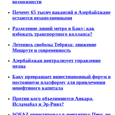
возможности
Почему 65 тысяч вакансий в Азербайджане
остаются незаполненными
Разделение линий метро в Баку: как
избежать транспортного коллапса?
Летопись свободы Тебриза: движение
Мешруте и современность
Азербайджан централизует управление
медиа
Баку превращает инвестиционный форум в
постоянную платформу для привлечения
ненефтяного капитала
Против кого объединяются Анкара,
Исламабад и Эр-Рияд?
SOFAZ инвестировал в энергетику Перу, но