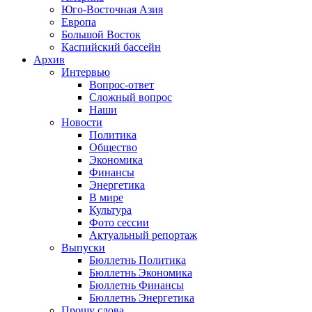
Юго-Восточная Азия
Европа
Большой Восток
Каспийский бассейн
Архив
Интервью
Вопрос-ответ
Сложный вопрос
Наши
Новости
Политика
Общество
Экономика
Финансы
Энергетика
В мире
Культура
Фото сессии
Актуальный репортаж
Выпуски
Бюллетнь Политика
Бюллетнь Экономика
Бюллетнь Финансы
Бюллетнь Энергетика
Прошу слова