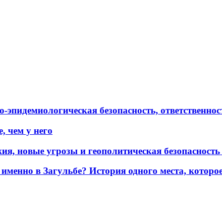
эпидемиологическая безопасность, ответственност
, чем у него
жия, новые угрозы и геополитическая безопасност
именно в Загульбе? История одного места, которо