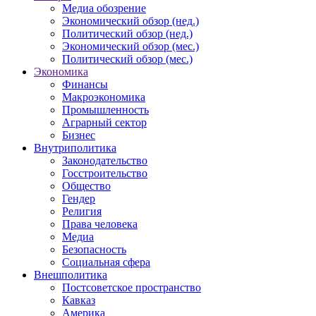
Медиа обозрение
Экономический обзор (нед.)
Политический обзор (нед.)
Экономический обзор (мес.)
Политический обзор (мес.)
Экономика
Финансы
Макроэкономика
Промышленность
Аграрный сектор
Бизнес
Внутриполитика
Законодательство
Госстроительство
Общество
Гендер
Религия
Права человека
Медиа
Безопасность
Социальная сфера
Внешполитика
Постсоветское пространство
Кавказ
Америка