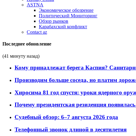
ASTNA
Экономическое обозрение
Политический Мониторинг
Обзор рынков
Карабахский конфликт
Contact az
Последнее обновление
(41 минуту назад)
Кому принадлежат берега Каспия? Санитарно-
Производим больше соседа, но платим дороже
Хиросима 81 год спустя: уроки ядерного ору
Почему президентская резиденция появилась 
Судебный обзор: 6–7 августа 2026 года
Телефонный звонок длиной в десятилетия