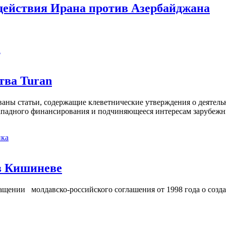
действия Ирана против Азербайджана
а
тва Turan
кованы статьи, содержащие клеветнические утверждения о деятел
 западного финансирования и подчиняющееся интересам зарубежн
ка
в Кишиневе
ении молдавско-российского соглашения от 1998 года о созд