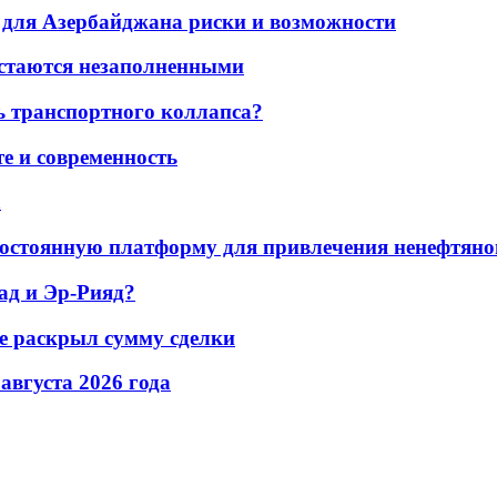
для Азербайджана риски и возможности
остаются незаполненными
ь транспортного коллапса?
е и современность
а
остоянную платформу для привлечения ненефтяно
ад и Эр-Рияд?
не раскрыл сумму сделки
 августа 2026 года