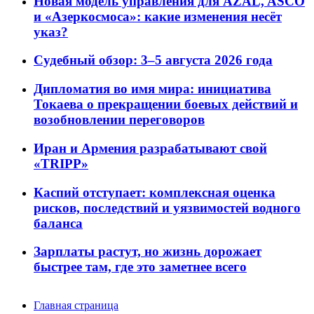
Новая модель управления для AZAL, ASCO
и «Азеркосмоса»: какие изменения несёт
указ?
Судебный обзор: 3–5 августа 2026 года
Дипломатия во имя мира: инициатива
Токаева о прекращении боевых действий и
возобновлении переговоров
Иран и Армения разрабатывают свой
«TRIPP»
Каспий отступает: комплексная оценка
рисков, последствий и уязвимостей водного
баланса
Зарплаты растут, но жизнь дорожает
быстрее там, где это заметнее всего
Главная страница