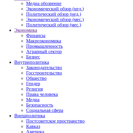
Медиа обозрение
Экономический обзор (нед.)
Политический обзор (нед.)
Экономический обзор (мес.)
Политический обзор (мес.)
Экономика
Финансы
Макроэкономика
Промышленность
Аграрный сектор
Бизнес
Внутриполитика
Законодательство
Госстроительство
Общество
Гендер
Религия
Права человека
Медиа
Безопасность
Социальная сфера
Внешполитика
Постсоветское пространство
Кавказ
Америка