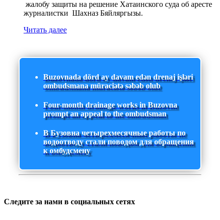
жалобу защиты на решение Хатаинского суда об аресте
журналистки Шахназ Бяйляргызы.
Читать далее
Buzovnada dörd ay davam edən drenaj işləri
ombudsmana müraciətə səbəb olub
Four-month drainage works in Buzovna
prompt an appeal to the ombudsman
В Бузовна четырехмесячные работы по
водоотводу стали поводом для обращения
к омбудсмену
Следите за нами в социальных сетях