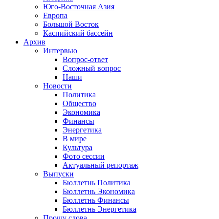
Юго-Восточная Азия
Европа
Большой Восток
Каспийский бассейн
Архив
Интервью
Вопрос-ответ
Сложный вопрос
Наши
Новости
Политика
Общество
Экономика
Финансы
Энергетика
В мире
Культура
Фото сессии
Актуальный репортаж
Выпуски
Бюллетнь Политика
Бюллетнь Экономика
Бюллетнь Финансы
Бюллетнь Энергетика
Прошу слова