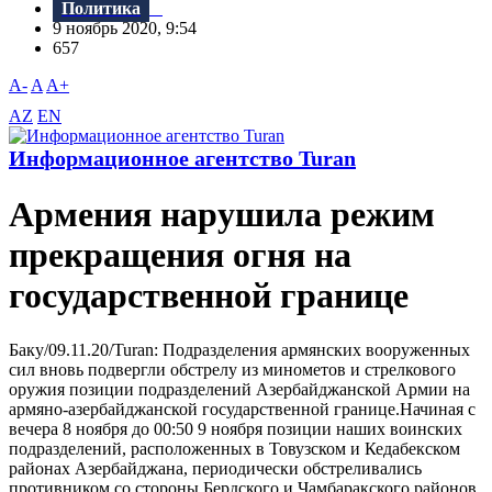
Политика
9 ноябрь 2020, 9:54
657
A-
A
A+
AZ
EN
Информационное агентство Turan
Армения нарушила режим
прекращения огня на
государственной границе
Баку/09.11.20/Turan: Подразделения армянских вооруженных
сил вновь подвергли обстрелу из минометов и стрелкового
оружия позиции подразделений Азербайджанской Армии на
армяно-азербайджанской государственной границе.Начиная с
вечера 8 ноября до 00:50 9 ноября позиции наших воинских
подразделений, расположенных в Товузском и Кедабекском
районах Азербайджана, периодически обстреливались
противником со стороны Бердского и Чамбаракского районов