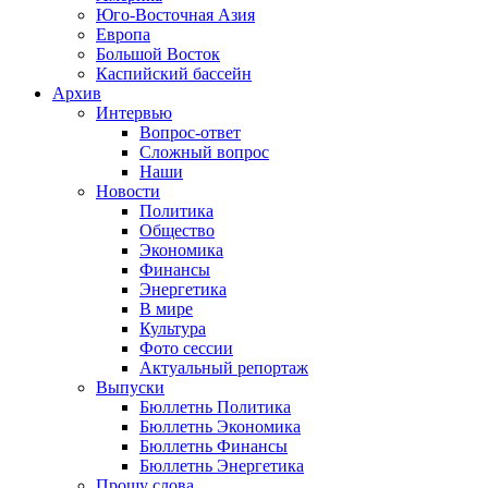
Юго-Восточная Азия
Европа
Большой Восток
Каспийский бассейн
Архив
Интервью
Вопрос-ответ
Сложный вопрос
Наши
Новости
Политика
Общество
Экономика
Финансы
Энергетика
В мире
Культура
Фото сессии
Актуальный репортаж
Выпуски
Бюллетнь Политика
Бюллетнь Экономика
Бюллетнь Финансы
Бюллетнь Энергетика
Прошу слова