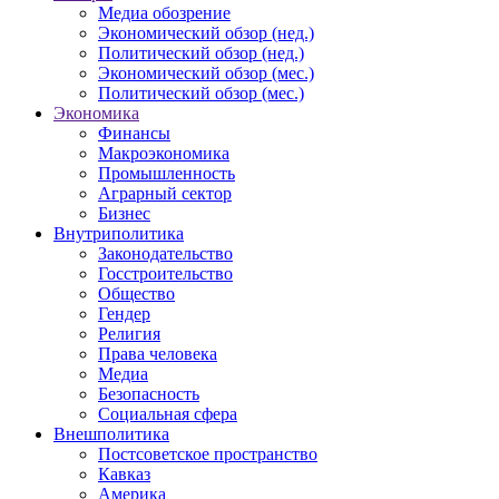
Медиа обозрение
Экономический обзор (нед.)
Политический обзор (нед.)
Экономический обзор (мес.)
Политический обзор (мес.)
Экономика
Финансы
Макроэкономика
Промышленность
Аграрный сектор
Бизнес
Внутриполитика
Законодательство
Госстроительство
Общество
Гендер
Религия
Права человека
Медиа
Безопасность
Социальная сфера
Внешполитика
Постсоветское пространство
Кавказ
Америка