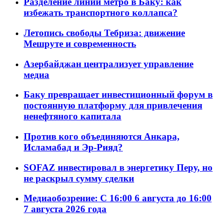
Разделение линий метро в Баку: как
избежать транспортного коллапса?
Летопись свободы Тебриза: движение
Мешруте и современность
Азербайджан централизует управление
медиа
Баку превращает инвестиционный форум в
постоянную платформу для привлечения
ненефтяного капитала
Против кого объединяются Анкара,
Исламабад и Эр-Рияд?
SOFAZ инвестировал в энергетику Перу, но
не раскрыл сумму сделки
Медиаобозрение: С 16:00 6 августа до 16:00
7 августа 2026 года