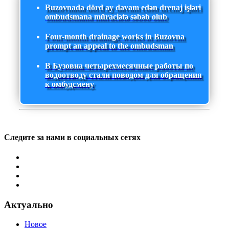
Buzovnada dörd ay davam edən drenaj işləri
ombudsmana müraciətə səbəb olub
Four-month drainage works in Buzovna
prompt an appeal to the ombudsman
В Бузовна четырехмесячные работы по
водоотводу стали поводом для обращения
к омбудсмену
Следите за нами в социальных сетях
Актуально
Новое