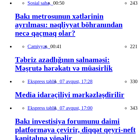
Sosial sahə,
00:50
243
Bakı metrosunun xətlərinin
ayrılması: nəqliyyat böhranından
necə qaçmaq olar?
Cəmiyyət,
00:41
221
Təbriz azadlığının salnaməsi:
Məşrutə hərəkatı və müasirlik
Ekspress təhlil,
07 avqust, 17:28
330
Media idarəçiliyi mərkəzləşdirilir
Ekspress təhlil,
07 avqust, 17:00
343
Bakı investisiya forumunu daimi
platformaya çevirir, diqqət qeyri-neft
kapitalına yönəlir