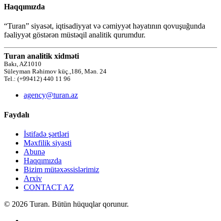
Haqqımızda
“Turan” siyasət, iqtisadiyyat və cəmiyyət həyatının qovuşuğunda
fəaliyyət göstərən müstəqil analitik qurumdur.
Turan analitik xidməti
Bakı, AZ1010
Süleyman Rəhimov küç.,186, Mən. 24
Tel.: (+99412) 440 11 96
agency@turan.az
Faydalı
İstifadə şərtləri
Məxfilik siyasti
Abunə
Haqqımızda
Bizim mütəxəssislərimiz
Arxiv
CONTACT AZ
© 2026 Turan. Bütün hüquqlar qorunur.