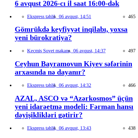
6 avqust 2026-cı il saat 16:00-dək
Ekspress təhlil,
06 avqust, 14:51
465
Gömrükdə keyfiyyət inqilabı, yoxsa
yeni bürokratiya?
Keçmiş Sovet məkanı,
06 avqust, 14:37
497
Ceyhun Bayramovun Kiyev səfərinin
arxasında nə dayanır?
Ekspress təhlil,
06 avqust, 14:32
466
AZAL, ASCO və “Azərkosmos” üçün
yeni idarəetmə modeli: Fərman hansı
dəyişiklikləri gətirir?
Ekspress təhlil,
06 avqust, 13:43
438