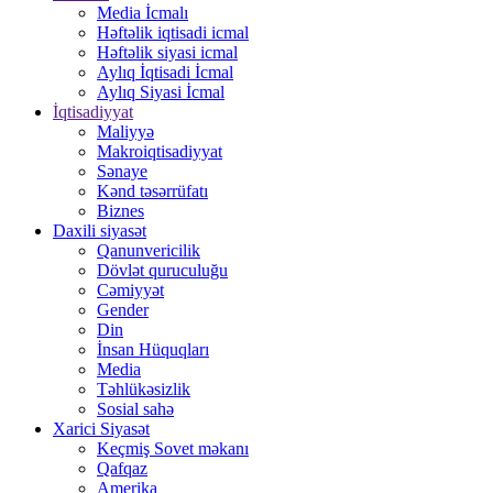
Media İcmalı
Həftəlik iqtisadi icmal
Həftəlik siyasi icmal
Aylıq İqtisadi İcmal
Aylıq Siyasi İcmal
İqtisadiyyat
Maliyyə
Makroiqtisadiyyat
Sənaye
Kənd təsərrüfatı
Biznes
Daxili siyasət
Qanunvericilik
Dövlət quruculuğu
Cəmiyyət
Gender
Din
İnsan Hüquqları
Media
Təhlükəsizlik
Sosial sahə
Xarici Siyasət
Keçmiş Sovet məkanı
Qafqaz
Amerika