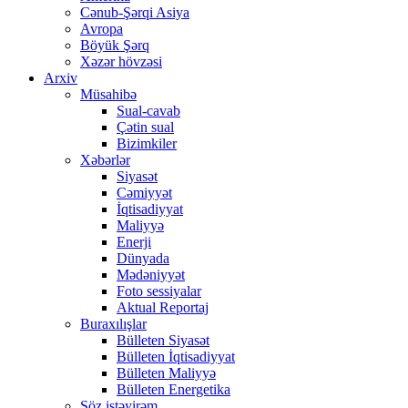
Cənub-Şərqi Asiya
Avropa
Böyük Şərq
Xəzər hövzəsi
Arxiv
Müsahibə
Sual-cavab
Çətin sual
Bizimkiler
Xəbərlər
Siyasət
Cəmiyyət
İqtisadiyyat
Maliyyə
Enerji
Dünyada
Mədəniyyət
Foto sessiyalar
Aktual Reportaj
Buraxılışlar
Bülleten Siyasət
Bülleten İqtisadiyyat
Bülleten Maliyyə
Bülleten Energetika
Söz istəyirəm