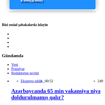
к омбудсмену
Bizi sosial şəbəkələrdə izləyin
Gündəmdə
Yeni
Populyar
Redaktorun seçimi
Ekspress təhlil,
00:52
249
Azərbaycanda 65 min vakansiya niyə
doldurulmamış qalır?