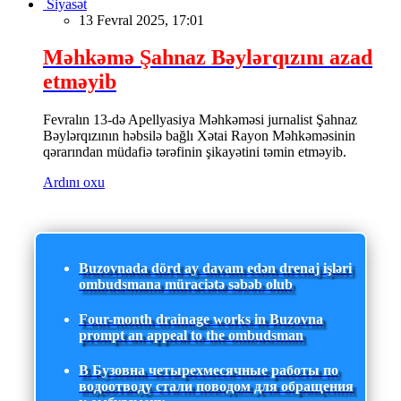
Siyasət
13 Fevral 2025, 17:01
Məhkəmə Şahnaz Bəylərqızını azad
etməyib
Fevralın 13-də Apellyasiya Məhkəməsi jurnalist Şahnaz
Bəylərqızının həbsilə bağlı Xətai Rayon Məhkəməsinin
qərarından müdafiə tərəfinin şikayətini təmin etməyib.
Ardını oxu
Buzovnada dörd ay davam edən drenaj işləri
ombudsmana müraciətə səbəb olub
Four-month drainage works in Buzovna
prompt an appeal to the ombudsman
В Бузовна четырехмесячные работы по
водоотводу стали поводом для обращения