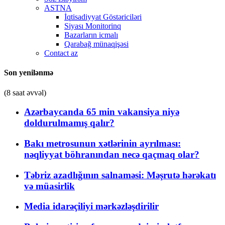
ASTNA
İqtisadiyyat Göstəriciləri
Siyası Monitorinq
Bazarların icmalı
Qarabağ münaqişəsi
Contact az
Son yenilənmə
(8 saat əvvəl)
Azərbaycanda 65 min vakansiya niyə
doldurulmamış qalır?
Bakı metrosunun xətlərinin ayrılması:
nəqliyyat böhranından necə qaçmaq olar?
Təbriz azadlığının salnaməsi: Məşrutə hərəkatı
və müasirlik
Media idarəçiliyi mərkəzləşdirilir