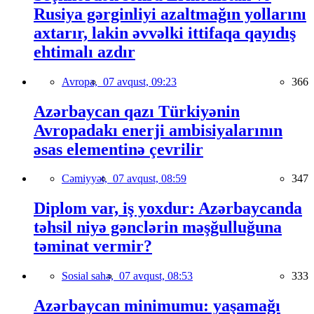
Rusiya gərginliyi azaltmağın yollarını
axtarır, lakin əvvəlki ittifaqa qayıdış
ehtimalı azdır
Avropa,
07 avqust, 09:23
366
Azərbaycan qazı Türkiyənin
Avropadakı enerji ambisiyalarının
əsas elementinə çevrilir
Cəmiyyət,
07 avqust, 08:59
347
Diplom var, iş yoxdur: Azərbaycanda
təhsil niyə gənclərin məşğulluğuna
təminat vermir?
Sosial sahə,
07 avqust, 08:53
333
Azərbaycan minimumu: yaşamağı