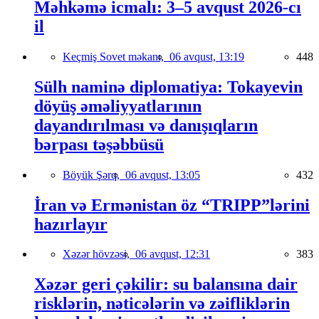
Məhkəmə icmalı: 3–5 avqust 2026-cı
il
Keçmiş Sovet məkanı,
06 avqust, 13:19
448
Sülh naminə diplomatiya: Tokayevin
döyüş əməliyyatlarının
dayandırılması və danışıqların
bərpası təşəbbüsü
Böyük Şərq,
06 avqust, 13:05
432
İran və Ermənistan öz “TRIPP”lərini
hazırlayır
Xəzər hövzəsi,
06 avqust, 12:31
383
Xəzər geri çəkilir: su balansına dair
risklərin, nəticələrin və zəifliklərin