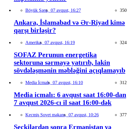
Böyük Şərq,
07 avqust, 16:27
350
Ankara, İslamabad və Ər-Riyad kimə
qarşı birləşir?
Amerika,
07 avqust, 16:19
324
SOFAZ Perunun energetika
sektoruna sərmayə yatırıb, lakin
sövdələşmənin məbləğini açıqlamayıb
Media İcmalı,
07 avqust, 16:10
312
Media icmalı: 6 avqust saat 16:00-dan
7 avqust 2026-cı il saat 16:00-dək
Keçmiş Sovet məkanı,
07 avqust, 10:26
377
Seçkilərdən sonra Ermənistan və