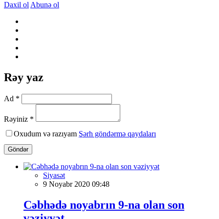
Daxil ol
Abunə ol
Rəy yaz
Ad *
Rəyiniz *
Oxudum və razıyam
Şərh göndərmə qaydaları
Göndər
Siyasət
9 Noyabr 2020 09:48
Cəbhədə noyabrın 9-na olan son
vəziyyət