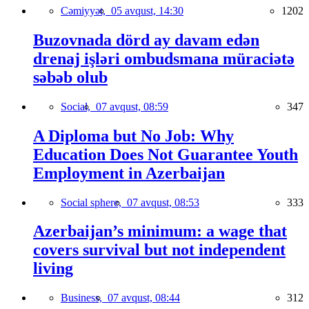
Cəmiyyət,
05 avqust, 14:30
1202
Buzovnada dörd ay davam edən
drenaj işləri ombudsmana müraciətə
səbəb olub
Social,
07 avqust, 08:59
347
A Diploma but No Job: Why
Education Does Not Guarantee Youth
Employment in Azerbaijan
Social sphere,
07 avqust, 08:53
333
Azerbaijan’s minimum: a wage that
covers survival but not independent
living
Business,
07 avqust, 08:44
312