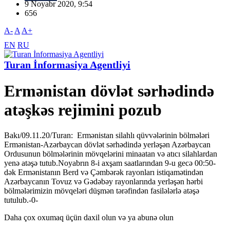
9 Noyabr 2020, 9:54
656
A-
A
A+
EN
RU
Turan İnformasiya Agentliyi
Ermənistan dövlət sərhədində
atəşkəs rejimini pozub
Bakı/09.11.20/Turan: Ermənistan silahlı qüvvələrinin bölmələri
Ermənistan-Azərbaycan dövlət sərhədində yerləşən Azərbaycan
Ordusunun bölmələrinin mövqelərini minaatan və atıcı silahlardan
yenə atəşə tutub.Noyabrın 8-i axşam saatlarından 9-u gecə 00:50-
dək Ermənistanın Berd və Çəmbərək rayonları istiqamətindən
Azərbaycanın Tovuz və Gədəbəy rayonlarında yerləşən hərbi
bölmələrimizin mövqeləri düşmən tərəfindən fasilələrlə atəşə
tutulub.-0-
Daha çox oxumaq üçün daxil olun və ya abunə olun