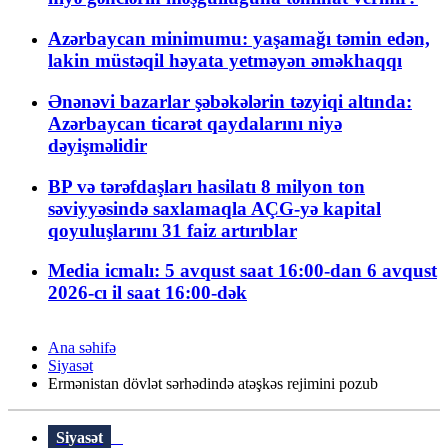
Azərbaycan minimumu: yaşamağı təmin edən,
lakin müstəqil həyata yetməyən əməkhaqqı
Ənənəvi bazarlar şəbəkələrin təzyiqi altında:
Azərbaycan ticarət qaydalarını niyə
dəyişməlidir
BP və tərəfdaşları hasilatı 8 milyon ton
səviyyəsində saxlamaqla AÇG-yə kapital
qoyuluşlarını 31 faiz artırıblar
Media icmalı: 5 avqust saat 16:00-dan 6 avqust
2026-cı il saat 16:00-dək
Ana səhifə
Siyasət
Ermənistan dövlət sərhədində atəşkəs rejimini pozub
Siyasət