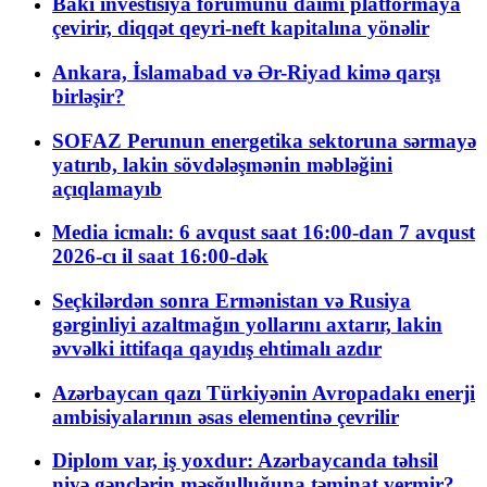
Bakı investisiya forumunu daimi platformaya
çevirir, diqqət qeyri-neft kapitalına yönəlir
Ankara, İslamabad və Ər-Riyad kimə qarşı
birləşir?
SOFAZ Perunun energetika sektoruna sərmayə
yatırıb, lakin sövdələşmənin məbləğini
açıqlamayıb
Media icmalı: 6 avqust saat 16:00-dan 7 avqust
2026-cı il saat 16:00-dək
Seçkilərdən sonra Ermənistan və Rusiya
gərginliyi azaltmağın yollarını axtarır, lakin
əvvəlki ittifaqa qayıdış ehtimalı azdır
Azərbaycan qazı Türkiyənin Avropadakı enerji
ambisiyalarının əsas elementinə çevrilir
Diplom var, iş yoxdur: Azərbaycanda təhsil
niyə gənclərin məşğulluğuna təminat vermir?