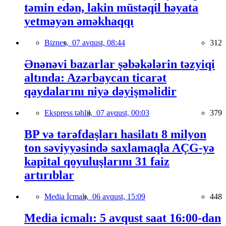
təmin edən, lakin müstəqil həyata
yetməyən əməkhaqqı
Biznes,
07 avqust, 08:44
312
Ənənəvi bazarlar şəbəkələrin təzyiqi
altında: Azərbaycan ticarət
qaydalarını niyə dəyişməlidir
Ekspress təhlil,
07 avqust, 00:03
379
BP və tərəfdaşları hasilatı 8 milyon
ton səviyyəsində saxlamaqla AÇG-yə
kapital qoyuluşlarını 31 faiz
artırıblar
Media İcmalı,
06 avqust, 15:09
448
Media icmalı: 5 avqust saat 16:00-dan