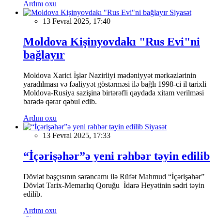
Ardını oxu
Siyasət
13 Fevral 2025, 17:40
Moldova Kişinyovdakı "Rus Evi"ni
bağlayır
Moldova Xarici İşlər Nazirliyi mədəniyyət mərkəzlərinin
yaradılması və fəaliyyət göstərməsi ilə bağlı 1998-ci il tarixli
Moldova-Rusiya sazişinə birtərəfli qaydada xitam verilməsi
barədə qərar qəbul edib.
Ardını oxu
Siyasət
13 Fevral 2025, 17:33
“İçərişəhər”ə yeni rəhbər təyin edilib
Dövlət başçısının sərəncamı ilə Rüfət Mahmud “İçərişəhər”
Dövlət Tarix-Memarlıq Qoruğu İdarə Heyətinin sədri təyin
edilib.
Ardını oxu