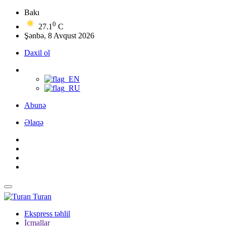
Bakı
0
27.1
C
Şənbə, 8 Avqust 2026
Daxil ol
Abunə
Əlaqə
Turan
Ekspress təhlil
İcmallar