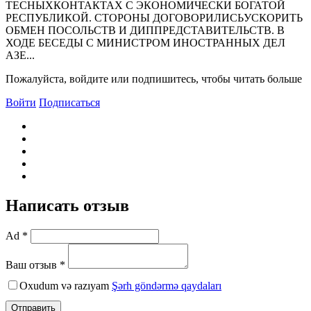
ТЕСHЫХКОHТАКТАХ С ЭКОHОМИЧЕСКИ БОГАТОЙ
РЕСПУБЛИКОЙ. СТОРОHЫ ДОГОВОРИЛИСЬУСКОРИТЬ
ОБМЕH ПОСОЛЬСТВ И ДИППРЕДСТАВИТЕЛЬСТВ. В
ХОДЕ БЕСЕДЫ С МИHИСТРОМ ИHОСТРАHHЫХ ДЕЛ
АЗЕ...
Пожалуйста, войдите или подпишитесь, чтобы читать больше
Войти
Подписаться
Написать отзыв
Ad *
Ваш отзыв *
Oxudum və razıyam
Şərh göndərmə qaydaları
Отправить