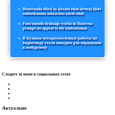
Buzovnada dörd ay davam edən drenaj işləri
ombudsmana müraciətə səbəb olub
Four-month drainage works in Buzovna
prompt an appeal to the ombudsman
В Бузовна четырехмесячные работы по
водоотводу стали поводом для обращения
к омбудсмену
Следите за нами в социальных сетях
Актуально