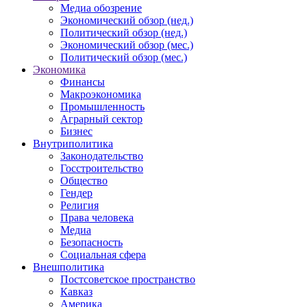
Медиа обозрение
Экономический обзор (нед.)
Политический обзор (нед.)
Экономический обзор (мес.)
Политический обзор (мес.)
Экономика
Финансы
Макроэкономика
Промышленность
Аграрный сектор
Бизнес
Внутриполитика
Законодательство
Госстроительство
Общество
Гендер
Религия
Права человека
Медиа
Безопасность
Социальная сфера
Внешполитика
Постсоветское пространство
Кавказ
Америка