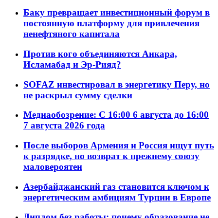
Баку превращает инвестиционный форум в
постоянную платформу для привлечения
ненефтяного капитала
Против кого объединяются Анкара,
Исламабад и Эр-Рияд?
SOFAZ инвестировал в энергетику Перу, но
не раскрыл сумму сделки
Медиаобозрение: С 16:00 6 августа до 16:00
7 августа 2026 года
После выборов Армения и Россия ищут путь
к разрядке, но возврат к прежнему союзу
маловероятен
Азербайджанский газ становится ключом к
энергетическим амбициям Турции в Европе
Диплом без работы: почему образование не