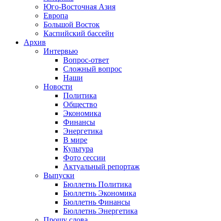
Юго-Восточная Азия
Европа
Большой Восток
Каспийский бассейн
Архив
Интервью
Вопрос-ответ
Сложный вопрос
Наши
Новости
Политика
Общество
Экономика
Финансы
Энергетика
В мире
Культура
Фото сессии
Актуальный репортаж
Выпуски
Бюллетнь Политика
Бюллетнь Экономика
Бюллетнь Финансы
Бюллетнь Энергетика
Прошу слова