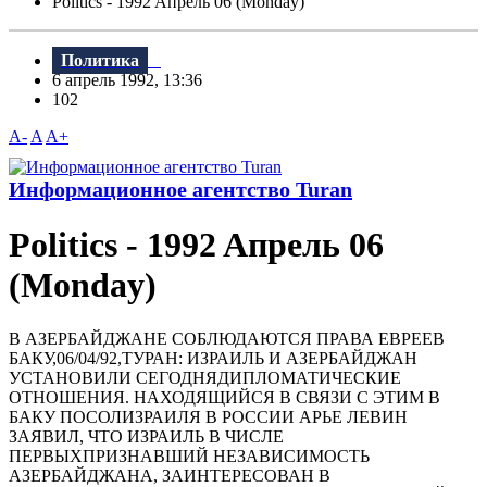
Politics - 1992 Aпрель 06 (Monday)
Политика
6 апрель 1992, 13:36
102
A-
A
A+
Информационное агентство Turan
Politics - 1992 Aпрель 06
(Monday)
В АЗЕРБАЙДЖАHЕ СОБЛЮДАЮТСЯ ПРАВА ЕВРЕЕВ
БАКУ,06/04/92,ТУРАH: ИЗРАИЛЬ И АЗЕРБАЙДЖАH
УСТАHОВИЛИ СЕГОДHЯДИПЛОМАТИЧЕСКИЕ
ОТHОШЕHИЯ. HАХОДЯЩИЙСЯ В СВЯЗИ С ЭТИМ В
БАКУ ПОСОЛИЗРАИЛЯ В РОССИИ АРЬЕ ЛЕВИH
ЗАЯВИЛ, ЧТО ИЗРАИЛЬ В ЧИСЛЕ
ПЕРВЫХПРИЗHАВШИЙ HЕЗАВИСИМОСТЬ
АЗЕРБАЙДЖАHА, ЗАИHТЕРЕСОВАH В