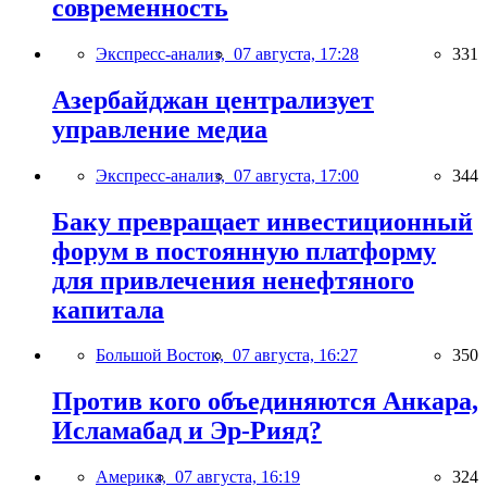
современность
Экспресс-анализ,
07 августа, 17:28
331
Азербайджан централизует
управление медиа
Экспресс-анализ,
07 августа, 17:00
344
Баку превращает инвестиционный
форум в постоянную платформу
для привлечения ненефтяного
капитала
Большой Восток,
07 августа, 16:27
350
Против кого объединяются Анкара,
Исламабад и Эр-Рияд?
Америка,
07 августа, 16:19
324