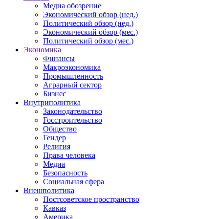
Медиа обозрение
Экономический обзор (нед.)
Политический обзор (нед.)
Экономический обзор (мес.)
Политический обзор (мес.)
Экономика
Финансы
Макроэкономика
Промышленность
Аграрный сектор
Бизнес
Внутриполитика
Законодательство
Госстроительство
Общество
Гендер
Религия
Права человека
Медиа
Безопасность
Социальная сфера
Внешполитика
Постсоветское пространство
Кавказ
Америка