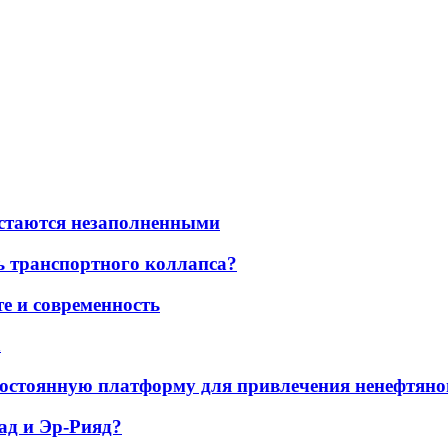
остаются незаполненными
ь транспортного коллапса?
е и современность
а
остоянную платформу для привлечения ненефтяно
ад и Эр-Рияд?