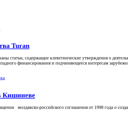
а
тва Turan
кованы статьи, содержащие клеветнические утверждения о деятел
 западного финансирования и подчиняющееся интересам зарубежн
ка
в Кишиневе
ении молдавско-российского соглашения от 1998 года о созд