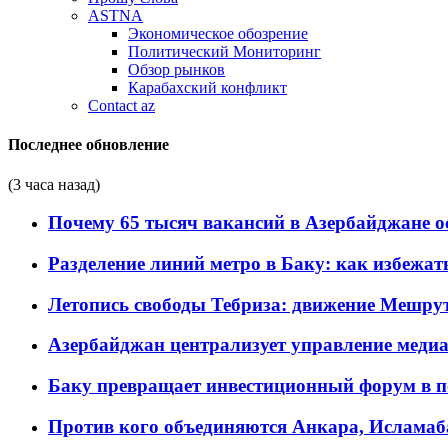
ASTNA
Экономическое обозрение
Политический Мониторинг
Обзор рынков
Карабахский конфликт
Contact az
Последнее обновление
(3 часа назад)
Почему 65 тысяч вакансий в Азербайджане 
Разделение линий метро в Баку: как избежат
Летопись свободы Тебриза: движение Мешрут
Азербайджан централизует управление меди
Баку превращает инвестиционный форум в п
Против кого объединяются Анкара, Исламаб