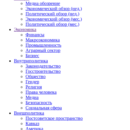
Медиа обозрение
Экономический обзор (нед.)
Политический обзор (нед.)
Экономический обзор (мес.)
Политический обзор (мес.)
Экономика
Финансы
Макроэкономика
Промышленность
Аграрный сектор
Бизнес
Внутриполитика
Законодательство
Госстроительство
Общество
Гендер
Религия
Права человека
Медиа
Безопасность
Социальная сфера
Внешполитика
Постсоветское пространство
Кавказ
Америка