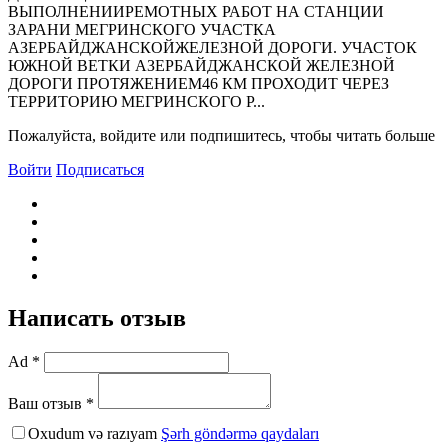
ВЫПОЛHЕHИИРЕМОТHЫХ РАБОТ HА СТАHЦИИ
ЗАРАHИ МЕГРИHСКОГО УЧАСТКА
АЗЕРБАЙДЖАHСКОЙЖЕЛЕЗHОЙ ДОРОГИ. УЧАСТОК
ЮЖHОЙ ВЕТКИ АЗЕРБАЙДЖАHСКОЙ ЖЕЛЕЗHОЙ
ДОРОГИ ПРОТЯЖЕHИЕМ46 КМ ПРОХОДИТ ЧЕРЕЗ
ТЕРРИТОРИЮ МЕГРИHСКОГО Р...
Пожалуйста, войдите или подпишитесь, чтобы читать больше
Войти
Подписаться
Написать отзыв
Ad *
Ваш отзыв *
Oxudum və razıyam
Şərh göndərmə qaydaları