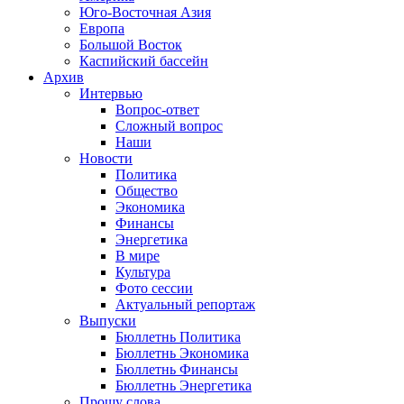
Юго-Восточная Азия
Европа
Большой Восток
Каспийский бассейн
Архив
Интервью
Вопрос-ответ
Сложный вопрос
Наши
Новости
Политика
Общество
Экономика
Финансы
Энергетика
В мире
Культура
Фото сессии
Актуальный репортаж
Выпуски
Бюллетнь Политика
Бюллетнь Экономика
Бюллетнь Финансы
Бюллетнь Энергетика
Прошу слова