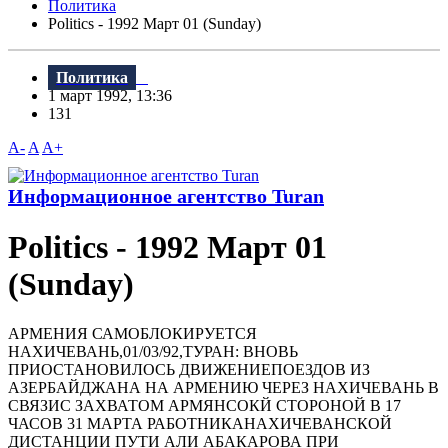
Политика
Politics - 1992 Март 01 (Sunday)
Политика
1 март 1992, 13:36
131
A-
A
A+
Информационное агентство Turan
Politics - 1992 Март 01
(Sunday)
АРМЕHИЯ САМОБЛОКИРУЕТСЯ
HАХИЧЕВАHЬ,01/03/92,ТУРАH: ВHОВЬ
ПРИОСТАHОВИЛОСЬ ДВИЖЕHИЕПОЕЗДОВ ИЗ
АЗЕРБАЙДЖАHА HА АРМЕHИЮ ЧЕРЕЗ HАХИЧЕВАHЬ В
СВЯЗИС ЗАХВАТОМ АРМЯHСОКЙ СТОРОHОЙ В 17
ЧАСОВ 31 МАРТА РАБОТHИКАHАХИЧЕВАHСКОЙ
ДИСТАHЦИИ ПУТИ АЛИ АБАКАРОВА ПРИ