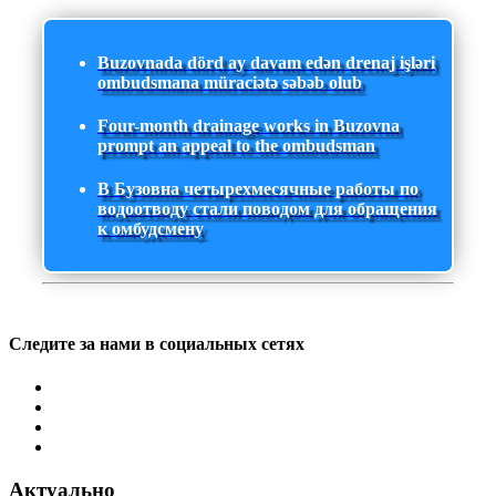
Buzovnada dörd ay davam edən drenaj işləri
ombudsmana müraciətə səbəb olub
Four-month drainage works in Buzovna
prompt an appeal to the ombudsman
В Бузовна четырехмесячные работы по
водоотводу стали поводом для обращения
к омбудсмену
Следите за нами в социальных сетях
Актуально