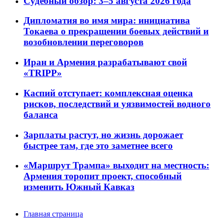
Судебный обзор: 3–5 августа 2026 года
Дипломатия во имя мира: инициатива
Токаева о прекращении боевых действий и
возобновлении переговоров
Иран и Армения разрабатывают свой
«TRIPP»
Каспий отступает: комплексная оценка
рисков, последствий и уязвимостей водного
баланса
Зарплаты растут, но жизнь дорожает
быстрее там, где это заметнее всего
«Маршрут Трампа» выходит на местность:
Армения торопит проект, способный
изменить Южный Кавказ
Главная страница