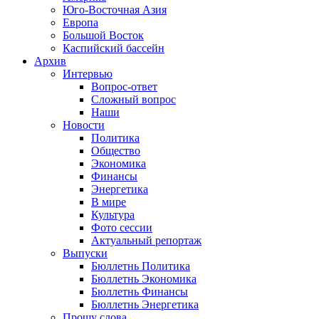
Юго-Восточная Азия
Европа
Большой Восток
Каспийский бассейн
Архив
Интервью
Вопрос-ответ
Сложный вопрос
Наши
Новости
Политика
Общество
Экономика
Финансы
Энергетика
В мире
Культура
Фото сессии
Актуальный репортаж
Выпуски
Бюллетнь Политика
Бюллетнь Экономика
Бюллетнь Финансы
Бюллетнь Энергетика
Прошу слова