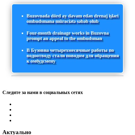
Buzovnada dörd ay davam edən drenaj işləri
ombudsmana müraciətə səbəb olub
Four-month drainage works in Buzovna
prompt an appeal to the ombudsman
В Бузовна четырехмесячные работы по
водоотводу стали поводом для обращения
к омбудсмену
Следите за нами в социальных сетях
Актуально