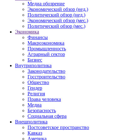
Медиа обозрение
Экономический обзор (нед.)
Политический обзор (нед.)
Экономический обзор (мес.)
Политический обзор (мес.)
Экономика
Финансы
Макроэкономика
Промышленность
Аграрный сектор
Бизнес
Внутриполитика
Законодательство
Госстроительство
Общество
Гендер
Религия
Права человека
Медиа
Безопасность
Социальная сфера
Внешполитика
Постсоветское пространство
Кавказ
Америка