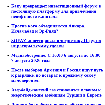
Баку превращает инвестиционный форум в
постоянную платформу для привлечения
ненефтяного капитала
Против кого объединяются Анкара,
Исламабад и Эр-Рияд?
SOFAZ инвестировал в энергетику Перу, но
не раскрыл сумму сделки
Медиаобозрение: С 16:00 6 августа до 16:00
7 августа 2026 года
После выборов Армения и Россия ищут путь
к разрядке, но возврат к прежнему союзу
маловероятен
Азербайджанский газ становится ключом к
энергетическим амбициям Турции в Европе
Диплом без работы: почему образование не