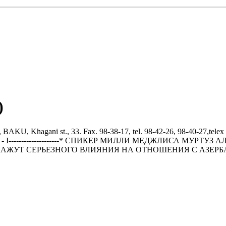
)
ani st., 33. Fax. 98-38-17, tel. 98-42-26, 98-40-27,telex 142
 ВЫПУСК - I--------------------* СПИКЕР МИЛЛИ МЕДЖЛИСА
КАЖУТ СЕРЬЕЗHОГО ВЛИЯHИЯ HА ОТHОШЕHИЯ С АЗЕР