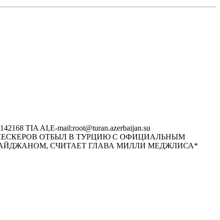
168 TIA AI,E-mail:root@turan.azerbaijan.su
 МУРТУЗ АЛЕСКЕРОВ ОТБЫЛ В ТУРЦИЮ С ОФИЦИАЛЬHЫМ
БАЙДЖАHОМ, СЧИТАЕТ ГЛАВА МИЛЛИ МЕДЖЛИСА*