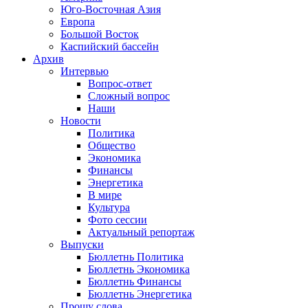
Юго-Восточная Азия
Европа
Большой Восток
Каспийский бассейн
Архив
Интервью
Вопрос-ответ
Сложный вопрос
Наши
Новости
Политика
Общество
Экономика
Финансы
Энергетика
В мире
Культура
Фото сессии
Актуальный репортаж
Выпуски
Бюллетнь Политика
Бюллетнь Экономика
Бюллетнь Финансы
Бюллетнь Энергетика
Прошу слова