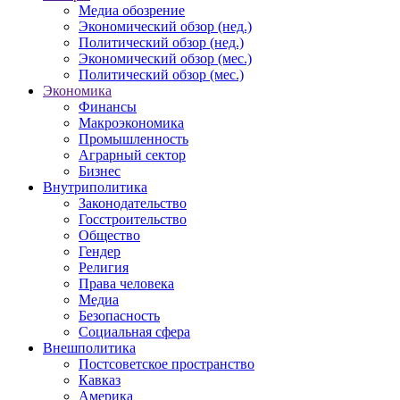
Медиа обозрение
Экономический обзор (нед.)
Политический обзор (нед.)
Экономический обзор (мес.)
Политический обзор (мес.)
Экономика
Финансы
Макроэкономика
Промышленность
Аграрный сектор
Бизнес
Внутриполитика
Законодательство
Госстроительство
Общество
Гендер
Религия
Права человека
Медиа
Безопасность
Социальная сфера
Внешполитика
Постсоветское пространство
Кавказ
Америка