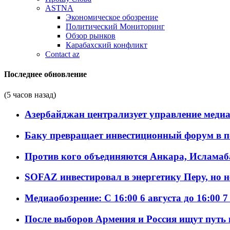
ASTNA
Экономическое обозрение
Политический Мониторинг
Обзор рынков
Карабахский конфликт
Contact az
Последнее обновление
(5 часов назад)
Азербайджан централизует управление меди
Баку превращает инвестиционный форум в п
Против кого объединяются Анкара, Исламаб
SOFAZ инвестировал в энергетику Перу, но 
Медиаобозрение: С 16:00 6 августа до 16:00 7
После выборов Армения и Россия ищут путь к