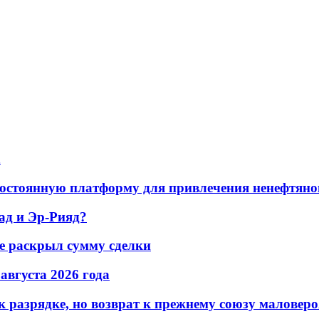
а
остоянную платформу для привлечения ненефтяно
ад и Эр-Рияд?
не раскрыл сумму сделки
 августа 2026 года
 разрядке, но возврат к прежнему союзу маловеро