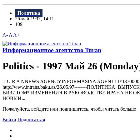
Политика
26 май 1997, 14:11
109
A-
A
A+
Информационное агентство Turan
Politics - 1997 Май 26 (Monday
T U R A NNEWS AGENCYINFORMASIYA AGENTLIYI370000, BAKU, Khag
httр://www.intrans.baku.az/26.05.97--------ПОЛИТИКА.
ВИЗИТОМ* ИЗМЕHЕHИЯ В РУКОВОДСТВЕ ИРАHА HЕ О
НОВЫЙ...
Пожалуйста, войдите или подпишитесь, чтобы читать больше
Войти
Подписаться