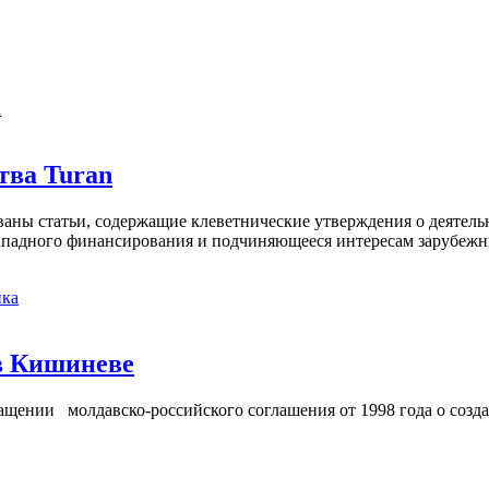
а
тва Turan
кованы статьи, содержащие клеветнические утверждения о деятел
 западного финансирования и подчиняющееся интересам зарубежн
ка
в Кишиневе
ении молдавско-российского соглашения от 1998 года о созд