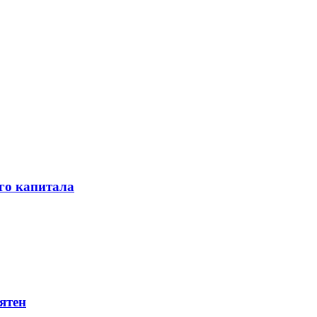
го капитала
ятен