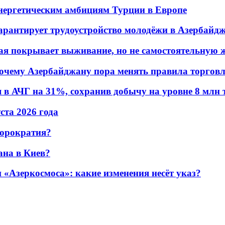
энергетическим амбициям Турции в Европе
гарантирует трудоустройство молодёжи в Азербайд
ая покрывает выживание, но не самостоятельную 
почему Азербайджану пора менять правила торгов
в АЧГ на 31%, сохранив добычу на уровне 8 млн 
уста 2026 года
бюрократия?
ана в Киев?
«Азеркосмоса»: какие изменения несёт указ?