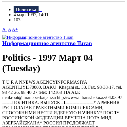
Политика
4 март 1997, 14:11
103
A-
A
A+
Информационное агентство Turan
Politics - 1997 Март 04
(Tuesday)
T U R A NNEWS AGENCYINFORMASIYA
AGENTLIYI370000, BAKU, Khagani st., 33. Fax. 98-38-17, тel.
98-42-26, 98-40-27,telex 142168 TIA AI,E-
mail:root@turan.azerbaijan.su httр://www.intrans.baku.az/04.03.97-
-------ПОЛИТИКА. ВЫПУСК - I--------------------* АРМЕНИЯ
РАСПОЛАГАЕТ РАКЕТНЫМИ КОМПЛЕКСАМИ,
СПОСОБНЫМИ НЕСТИ ЯДЕРНУЮ НАЧИНКУ* ПОСЛУ
РОССИЙСКОЙ ФЕДЕРАЦИИ ВРУЧЕHА HОТА МИД
АЗЕРБАЙДЖАHА* РОССИЯ ПРОДОЛЖАЕТ