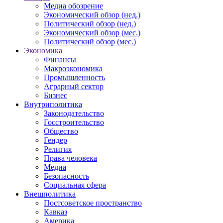
Медиа обозрение
Экономический обзор (нед.)
Политический обзор (нед.)
Экономический обзор (мес.)
Политический обзор (мес.)
Экономика
Финансы
Макроэкономика
Промышленность
Аграрный сектор
Бизнес
Внутриполитика
Законодательство
Госстроительство
Общество
Гендер
Религия
Права человека
Медиа
Безопасность
Социальная сфера
Внешполитика
Постсоветское пространство
Кавказ
Америка