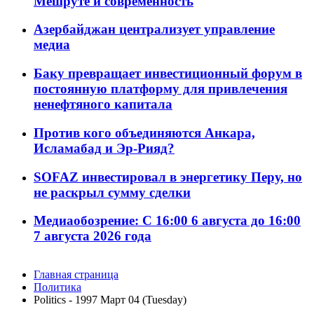
Мешруте и современность
Азербайджан централизует управление
медиа
Баку превращает инвестиционный форум в
постоянную платформу для привлечения
ненефтяного капитала
Против кого объединяются Анкара,
Исламабад и Эр-Рияд?
SOFAZ инвестировал в энергетику Перу, но
не раскрыл сумму сделки
Медиаобозрение: С 16:00 6 августа до 16:00
7 августа 2026 года
Главная страница
Политика
Politics - 1997 Март 04 (Tuesday)