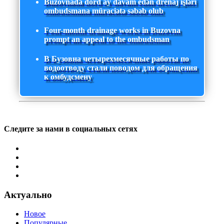
Buzovnada dörd ay davam edən drenaj işləri
ombudsmana müraciətə səbəb olub
Four-month drainage works in Buzovna
prompt an appeal to the ombudsman
В Бузовна четырехмесячные работы по
водоотводу стали поводом для обращения
к омбудсмену
Следите за нами в социальных сетях
Актуально
Новое
Популярные