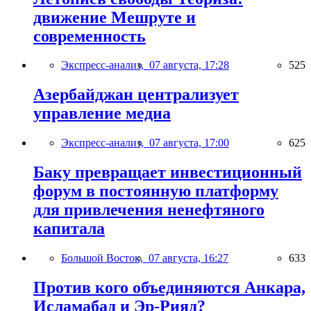
движение Мешруте и
современность
Экспресс-анализ,
07 августа, 17:28
525
Азербайджан централизует
управление медиа
Экспресс-анализ,
07 августа, 17:00
625
Баку превращает инвестиционный
форум в постоянную платформу
для привлечения ненефтяного
капитала
Большой Восток,
07 августа, 16:27
633
Против кого объединяются Анкара,
Исламабад и Эр-Рияд?