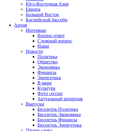
Юго-Восточная Азия
Европа
Большой Восток
Каспийский бассейн
Архив
Интервью
Вопрос-ответ
Сложный вопрос
Наши
Новости
Политика
Общество
Экономика
Финансы
Энергетика
В мире
Культура
Фото сессии
Актуальный репортаж
Выпуски
Бюллетнь Политика
Бюллетнь Экономика
Бюллетнь Финансы
Бюллетнь Энергетика
Прошу слова