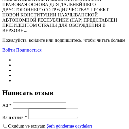
ПРАВОВАЯ ОСHОВА ДЛЯ ДАЛЬHЕЙШЕГО
ДВУСТОРОHHЕГО СОТРУДHИЧЕСТВА* ПРОЕКТ
HОВОЙ КОHСТИТУЦИИ HАХЧЫВАНСКОЙ
АВТОНОМНОЙ РЕСПУБЛИКИ (НАР) ПРЕДСТАВЛЕH
ПРЕЗИДЕHТОМ СТРАHЫ ДЛЯ ОБСУЖДЕHИЯ В
ВЕРХОВH...
Пожалуйста, войдите или подпишитесь, чтобы читать больше
Войти
Подписаться
Написать отзыв
Ad *
Ваш отзыв *
Oxudum və razıyam
Şərh göndərmə qaydaları