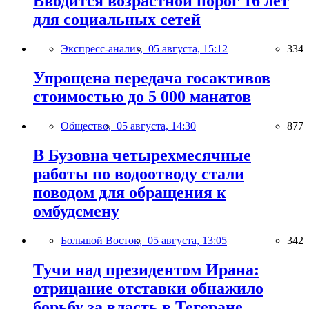
Вводится возрастной порог 16 лет
для социальных сетей
Экспресс-анализ,
05 августа, 15:12
334
Упрощена передача госактивов
стоимостью до 5 000 манатов
Общество,
05 августа, 14:30
877
В Бузовна четырехмесячные
работы по водоотводу стали
поводом для обращения к
омбудсмену
Большой Восток,
05 августа, 13:05
342
Тучи над президентом Ирана:
отрицание отставки обнажило
борьбу за власть в Тегеране