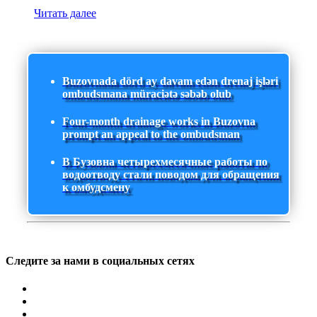
Читать далее
Buzovnada dörd ay davam edən drenaj işləri
ombudsmana müraciətə səbəb olub
Four-month drainage works in Buzovna
prompt an appeal to the ombudsman
В Бузовна четырехмесячные работы по
водоотводу стали поводом для обращения
к омбудсмену
Следите за нами в социальных сетях