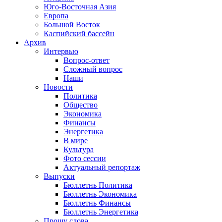
Юго-Восточная Азия
Европа
Большой Восток
Каспийский бассейн
Архив
Интервью
Вопрос-ответ
Сложный вопрос
Наши
Новости
Политика
Общество
Экономика
Финансы
Энергетика
В мире
Культура
Фото сессии
Актуальный репортаж
Выпуски
Бюллетнь Политика
Бюллетнь Экономика
Бюллетнь Финансы
Бюллетнь Энергетика
Прошу слова