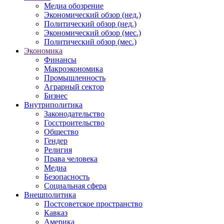
Медиа обозрение
Экономический обзор (нед.)
Политический обзор (нед.)
Экономический обзор (мес.)
Политический обзор (мес.)
Экономика
Финансы
Макроэкономика
Промышленность
Аграрный сектор
Бизнес
Внутриполитика
Законодательство
Госстроительство
Общество
Гендер
Религия
Права человека
Медиа
Безопасность
Социальная сфера
Внешполитика
Постсоветское пространство
Кавказ
Америка