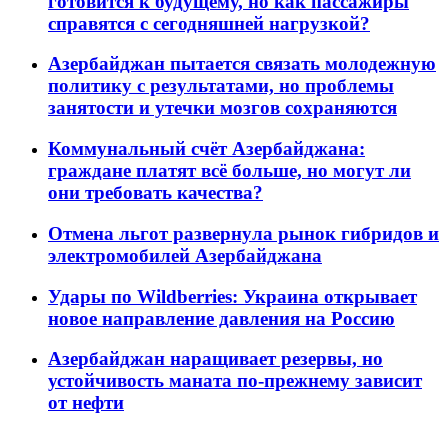
готовится к будущему, но как пассажиры
справятся с сегодняшней нагрузкой?
Азербайджан пытается связать молодежную
политику с результатами, но проблемы
занятости и утечки мозгов сохраняются
Коммунальный счёт Азербайджана:
граждане платят всё больше, но могут ли
они требовать качества?
Отмена льгот развернула рынок гибридов и
электромобилей Азербайджана
Удары по Wildberries: Украина открывает
новое направление давления на Россию
Азербайджан наращивает резервы, но
устойчивость маната по-прежнему зависит
от нефти