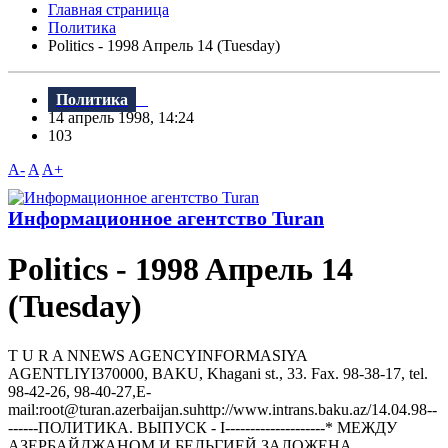
Главная страница
Политика
Politics - 1998 Aпрель 14 (Tuesday)
Политика
14 апрель 1998, 14:24
103
A-
A
A+
Информационное агентство Turan
Politics - 1998 Aпрель 14
(Tuesday)
T U R A NNEWS AGENCYINFORMASIYA
AGENTLIYI370000, BAKU, Khagani st., 33. Fax. 98-38-17, tel.
98-42-26, 98-40-27,E-
mail:root@turan.azerbaijan.suhttр://www.intrans.baku.az/14.04.98--
------ПОЛИТИКА. ВЫПУСК - I--------------------* МЕЖДУ
АЗЕРБАЙДЖАHОМ И БЕЛЬГИЕЙ ЗАЛОЖЕHА