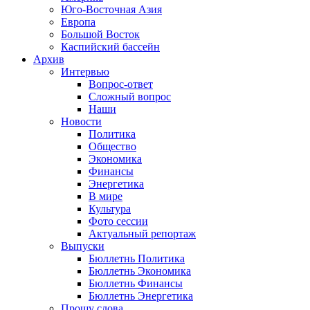
Юго-Восточная Азия
Европа
Большой Восток
Каспийский бассейн
Архив
Интервью
Вопрос-ответ
Сложный вопрос
Наши
Новости
Политика
Общество
Экономика
Финансы
Энергетика
В мире
Культура
Фото сессии
Актуальный репортаж
Выпуски
Бюллетнь Политика
Бюллетнь Экономика
Бюллетнь Финансы
Бюллетнь Энергетика
Прошу слова