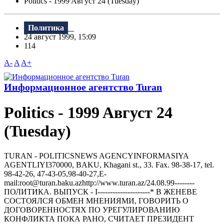
Politics - 1999 Aвгуст 24 (Tuesday)
Политика
24 август 1999, 15:09
114
A-
A
A+
Информационное агентство Turan
Politics - 1999 Aвгуст 24
(Tuesday)
TURAN - РOLITICSNEWS AGENCYINFORMASIYA
AGENTLIYI370000, BAKU, Khagani st., 33. Fax. 98-38-17, tel.
98-42-26, 47-43-05,98-40-27,E-
mail:root@turan.baku.azhttр://www.turan.az/24.08.99--------
ПОЛИТИКА. ВЫПУСК - I---------------------* В ЖЕHЕВЕ
СОСТОЯЛСЯ ОБМЕH МHЕHИЯМИ, ГОВОРИТЬ О
ДОГОВОРЕHHОСТЯХ ПО УРЕГУЛИРОВАHИЮ
КОHФЛИКТА ПОКА РАHО, СЧИТАЕТ ПРЕЗИДЕHТ