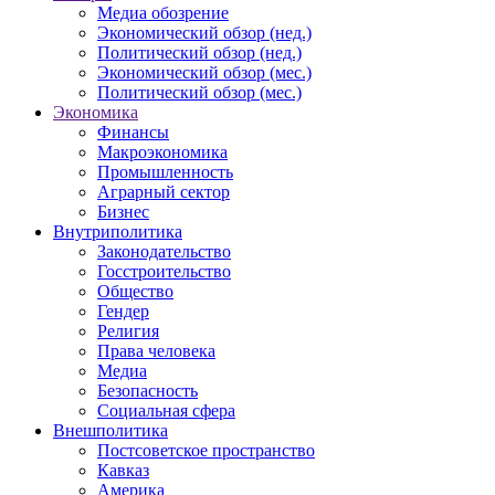
Медиа обозрение
Экономический обзор (нед.)
Политический обзор (нед.)
Экономический обзор (мес.)
Политический обзор (мес.)
Экономика
Финансы
Макроэкономика
Промышленность
Аграрный сектор
Бизнес
Внутриполитика
Законодательство
Госстроительство
Общество
Гендер
Религия
Права человека
Медиа
Безопасность
Социальная сфера
Внешполитика
Постсоветское пространство
Кавказ
Америка