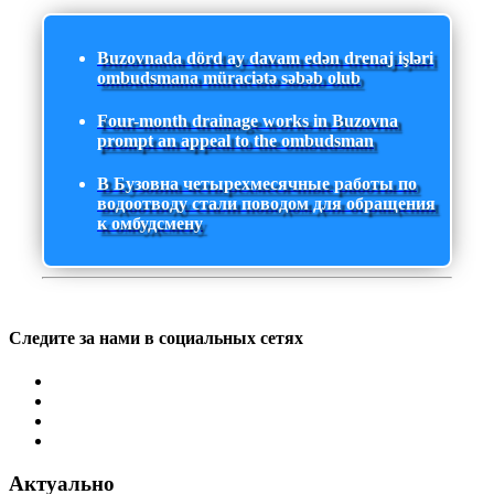
Buzovnada dörd ay davam edən drenaj işləri
ombudsmana müraciətə səbəb olub
Four-month drainage works in Buzovna
prompt an appeal to the ombudsman
В Бузовна четырехмесячные работы по
водоотводу стали поводом для обращения
к омбудсмену
Следите за нами в социальных сетях
Актуально