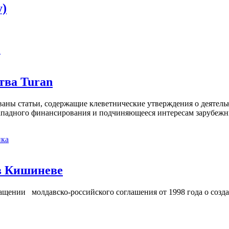
y)
а
тва Turan
кованы статьи, содержащие клеветнические утверждения о деятел
 западного финансирования и подчиняющееся интересам зарубежн
ка
в Кишиневе
ении молдавско-российского соглашения от 1998 года о созд