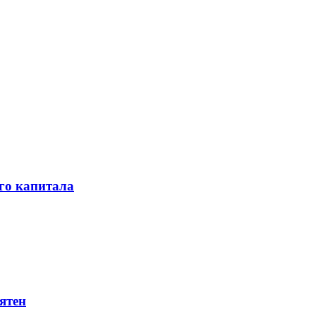
го капитала
ятен