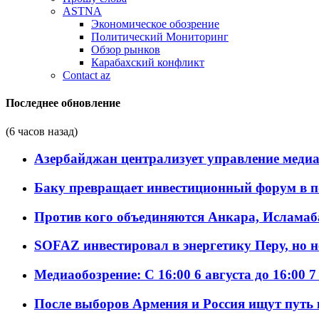
ASTNA
Экономическое обозрение
Политический Мониторинг
Обзор рынков
Карабахский конфликт
Contact az
Последнее обновление
(6 часов назад)
Азербайджан централизует управление меди
Баку превращает инвестиционный форум в п
Против кого объединяются Анкара, Исламаб
SOFAZ инвестировал в энергетику Перу, но 
Медиаобозрение: С 16:00 6 августа до 16:00 7
После выборов Армения и Россия ищут путь к