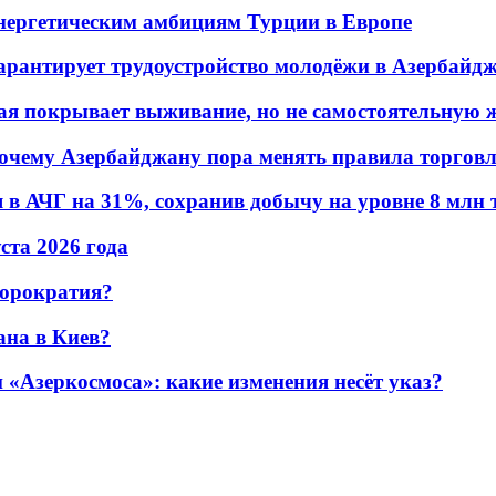
энергетическим амбициям Турции в Европе
гарантирует трудоустройство молодёжи в Азербайд
ая покрывает выживание, но не самостоятельную 
почему Азербайджану пора менять правила торгов
в АЧГ на 31%, сохранив добычу на уровне 8 млн 
уста 2026 года
бюрократия?
ана в Киев?
«Азеркосмоса»: какие изменения несёт указ?