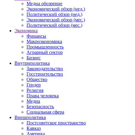
Медиа обозрение
Экономический обзор (нед.)
Политический обзор (нед.)
Экономический обзор (мес.)
Политический обзор (мес.)
Экономика
Финансы
Макроэкономика
Промышленность
Аграрный сектор
Бизнес
Внутриполитика
Законодательство
Госстроительство
Общество
Гендер
Религия
Права человека
Медиа
Безопасность
Социальная сфера
Внешполитика
Постсоветское пространство
Кавказ
Америка