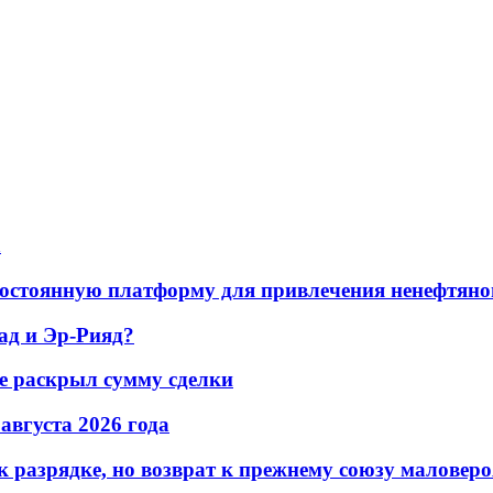
а
остоянную платформу для привлечения ненефтяно
ад и Эр-Рияд?
не раскрыл сумму сделки
 августа 2026 года
 разрядке, но возврат к прежнему союзу маловеро