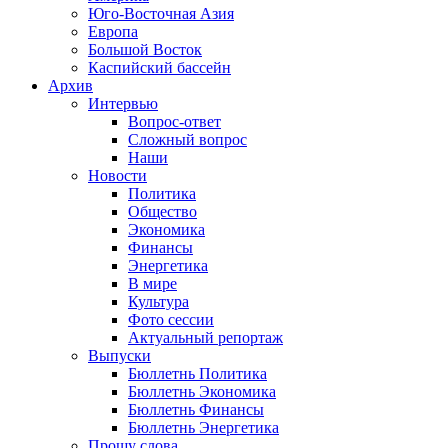
Юго-Восточная Азия
Европа
Большой Восток
Каспийский бассейн
Архив
Интервью
Вопрос-ответ
Сложный вопрос
Наши
Новости
Политика
Общество
Экономика
Финансы
Энергетика
В мире
Культура
Фото сессии
Актуальный репортаж
Выпуски
Бюллетнь Политика
Бюллетнь Экономика
Бюллетнь Финансы
Бюллетнь Энергетика
Прошу слова