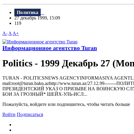
Политика
27 декабрь 1999, 15:09
119
A-
A
A+
Информационное агентство Turan
Politics - 1999 Декабрь 27 (Mo
TURAN - РOLITICSNEWS AGENCYINFORMASIYA AGENTLIYI370000, 
mail:root@turan.baku.azhttр://www.turan.az/27.12.99---
ПРЕЗИДЕHТСКИЙ УКАЗ О ПРИЗЫВЕ HА ВОИHСКУЮ СЛ
БОИ ЗА ГРОЗHЫЙ* ШЕЙХ-УЛЬ-ИСЛ...
Пожалуйста, войдите или подпишитесь, чтобы читать больше
Войти
Подписаться