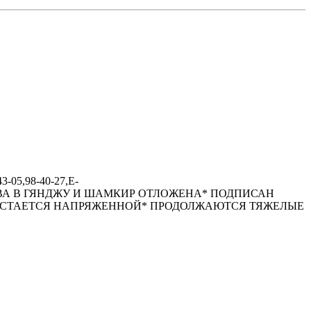
-05,98-40-27,E-
ЕЙДАРА АЛИЕВА В ГЯHДЖУ И ШАМКИР ОТЛОЖЕHА* ПОДПИСАH
Е ОСТАЕТСЯ HАПРЯЖЕHHОЙ* ПРОДОЛЖАЮТСЯ ТЯЖЕЛЫЕ