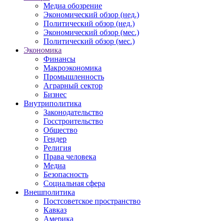
Медиа обозрение
Экономический обзор (нед.)
Политический обзор (нед.)
Экономический обзор (мес.)
Политический обзор (мес.)
Экономика
Финансы
Макроэкономика
Промышленность
Аграрный сектор
Бизнес
Внутриполитика
Законодательство
Госстроительство
Общество
Гендер
Религия
Права человека
Медиа
Безопасность
Социальная сфера
Внешполитика
Постсоветское пространство
Кавказ
Америка