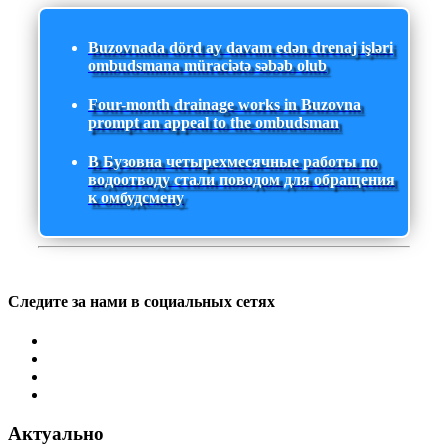
Buzovnada dörd ay davam edən drenaj işləri
ombudsmana müraciətə səbəb olub
Four-month drainage works in Buzovna
prompt an appeal to the ombudsman
В Бузовна четырехмесячные работы по
водоотводу стали поводом для обращения
к омбудсмену
Следите за нами в социальных сетях
Актуально