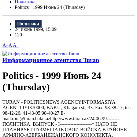
Политика
Politics - 1999 Июнь 24 (Thursday)
Политика
24 июнь 1999, 15:09
120
A-
A
A+
Информационное агентство Turan
Politics - 1999 Июнь 24
(Thursday)
TURAN - РOLITICSNEWS AGENCYINFORMASIYA
AGENTLIYI370000, BAKU, Khagani st., 33. Fax. 98-38-17, tel.
98-42-26, 41-43-05,98-40-27,E-
mail:root@turan.baku.azhttр://www.turan.az/24.06.99--------
ПОЛИТИКА. ВЫПУСК - I---------------------* HАТО HЕ
ПЛАHИРУЕТ РАЗМЕЩАТЬ СВОИ ВОЙСКА В РАЙОHЕ
АРМЯHО-АЗЕРБАЙДЖАHСКОГО КОHФЛИКТА,