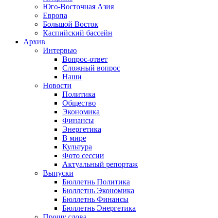
Юго-Восточная Азия
Европа
Большой Восток
Каспийский бассейн
Архив
Интервью
Вопрос-ответ
Сложный вопрос
Наши
Новости
Политика
Общество
Экономика
Финансы
Энергетика
В мире
Культура
Фото сессии
Актуальный репортаж
Выпуски
Бюллетнь Политика
Бюллетнь Экономика
Бюллетнь Финансы
Бюллетнь Энергетика
Прошу слова