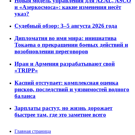
Новая модель управления для AZAL, ASCO
и «Азеркосмоса»: какие изменения несёт
указ?
Судебный обзор: 3–5 августа 2026 года
Дипломатия во имя мира: инициатива
Токаева о прекращении боевых действий и
возобновлении переговоров
Иран и Армения разрабатывают свой
«TRIPP»
Каспий отступает: комплексная оценка
рисков, последствий и уязвимостей водного
баланса
Зарплаты растут, но жизнь дорожает
быстрее там, где это заметнее всего
Главная страница