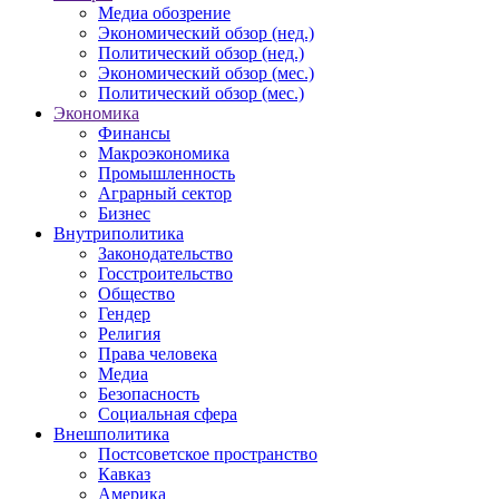
Медиа обозрение
Экономический обзор (нед.)
Политический обзор (нед.)
Экономический обзор (мес.)
Политический обзор (мес.)
Экономика
Финансы
Макроэкономика
Промышленность
Аграрный сектор
Бизнес
Внутриполитика
Законодательство
Госстроительство
Общество
Гендер
Религия
Права человека
Медиа
Безопасность
Социальная сфера
Внешполитика
Постсоветское пространство
Кавказ
Америка