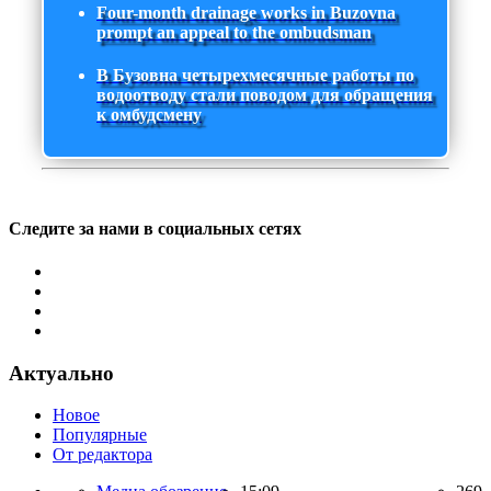
Four-month drainage works in Buzovna
prompt an appeal to the ombudsman
В Бузовна четырехмесячные работы по
водоотводу стали поводом для обращения
к омбудсмену
Следите за нами в социальных сетях
Актуально
Новое
Популярные
От редактора