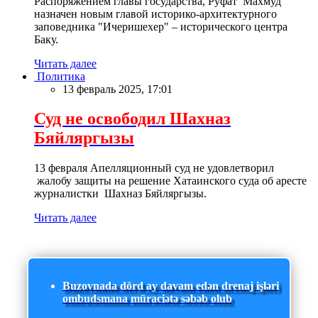
Распоряжением главы государства, Руфат Махмуд
назначен новым главой историко-архитектурного
заповедника "Ичеришехер" – исторического центра
Баку.
Читать далее
Политика
13 февраль 2025, 17:01
Суд не освободил Шахназ
Бяйляргызы
13 февраля Апелляционный суд не удовлетворил
жалобу защиты на решение Хатаинского суда об аресте
журналистки Шахназ Бяйляргызы.
Читать далее
Buzovnada dörd ay davam edən drenaj işləri
ombudsmana müraciətə səbəb olub