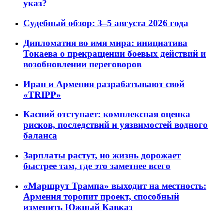
указ?
Судебный обзор: 3–5 августа 2026 года
Дипломатия во имя мира: инициатива
Токаева о прекращении боевых действий и
возобновлении переговоров
Иран и Армения разрабатывают свой
«TRIPP»
Каспий отступает: комплексная оценка
рисков, последствий и уязвимостей водного
баланса
Зарплаты растут, но жизнь дорожает
быстрее там, где это заметнее всего
«Маршрут Трампа» выходит на местность:
Армения торопит проект, способный
изменить Южный Кавказ