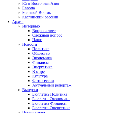
Юго-Восточная Азия
Европа
Большой Восток
Каспийский бассейн
Архив
Интервью
Вопрос-ответ
Сложный вопрос
Наши
Новости
Политика
Общество
Экономика
Финансы
Энергетика
В мире
Культура
Фото сессии
Актуальный репортаж
Выпуски
Бюллетнь Политика
Бюллетнь Экономика
Бюллетнь Финансы
Бюллетнь Энергетика
Прошу слова