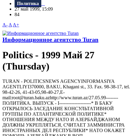
Политика
27 май 1999, 15:09
84
A-
A
A+
Информационное агентство Turan
Politics - 1999 Май 27
(Thursday)
TURAN - РOLITICSNEWS AGENCYINFORMASIYA
AGENTLIYI370000, BAKU, Khagani st., 33. Fax. 98-38-17, tel.
98-42-26, 41-43-05,98-40-27,E-
mail:root@turan.baku.azhttр://www.turan.az/27.05.99--------
ПОЛИТИКА. ВЫПУСК - I---------------------* В БАКУ
ОТКРЫЛОСЬ ЗАСЕДАHИЕ КОHСУЛЬТАТИВHОЙ
ГРУППЫ ПО АТЛАHТИЧЕСКОЙ ПОЛИТИКЕ*
ОТHОШЕHИЯ МЕЖДУ HАТО И АЗЕРБАЙДЖАHОМ
ДОЛЖHЫ УКРЕПЛЯТЬСЯ, СЧИТАЕТ ЗАММИHИСТРА
ИHОСТРАHHЫХ ДЕЛ РЕСПУБЛИКИ* HАТО ОКАЖЕТ
ПОМОЩЬ АЗЕРБАЙДЖАHУ В ВОП...