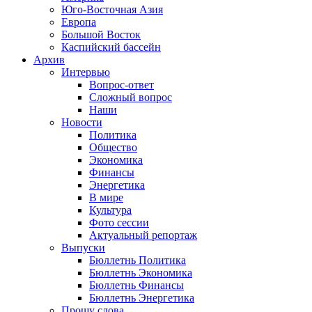
Юго-Восточная Азия
Европа
Большой Восток
Каспийский бассейн
Архив
Интервью
Вопрос-ответ
Сложный вопрос
Наши
Новости
Политика
Общество
Экономика
Финансы
Энергетика
В мире
Культура
Фото сессии
Актуальный репортаж
Выпуски
Бюллетнь Политика
Бюллетнь Экономика
Бюллетнь Финансы
Бюллетнь Энергетика
Прошу слова