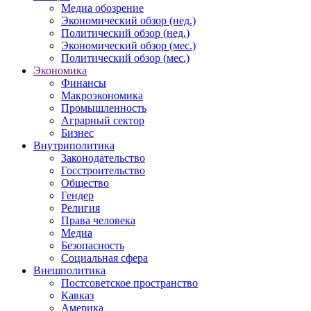
Медиа обозрение
Экономический обзор (нед.)
Политический обзор (нед.)
Экономический обзор (мес.)
Политический обзор (мес.)
Экономика
Финансы
Макроэкономика
Промышленность
Аграрный сектор
Бизнес
Внутриполитика
Законодательство
Госстроительство
Общество
Гендер
Религия
Права человека
Медиа
Безопасность
Социальная сфера
Внешполитика
Постсоветское пространство
Кавказ
Америка