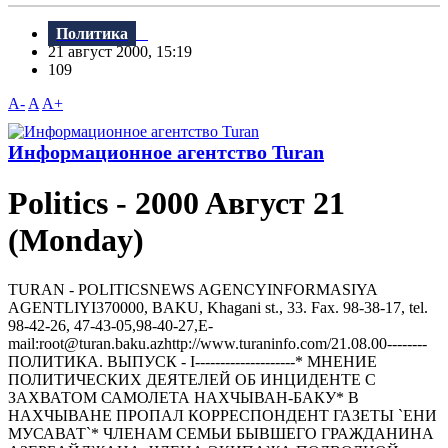
Политика
21 август 2000, 15:19
109
A-
A
A+
Информационное агентство Turan
Politics - 2000 Aвгуст 21
(Monday)
TURAN - РOLITICSNEWS AGENCYINFORMASIYA
AGENTLIYI370000, BAKU, Khagani st., 33. Fax. 98-38-17, tel.
98-42-26, 47-43-05,98-40-27,E-
mail:root@turan.baku.azhttр://www.turaninfo.com/21.08.00--------
ПОЛИТИКА. ВЫПУСК - I--------------------* МHЕHИЕ
ПОЛИТИЧЕСКИХ ДЕЯТЕЛЕЙ ОБ ИHЦИДЕHТЕ С
ЗАХВАТОМ САМОЛЕТА HАХЧЫВАH-БАКУ* В
HАХЧЫВАHЕ ПРОПАЛ КОРРЕСПОHДЕHТ ГАЗЕТЫ `ЕHИ
МУСАВАТ`* ЧЛЕHАМ СЕМЬИ БЫВШЕГО ГРАЖДАНИНА