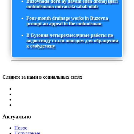
Buzovnada dörd ay davam edən drenaj işləri
ombudsmana müraciətə səbəb olub
Four-month drainage works in Buzovna
prompt an appeal to the ombudsman
В Бузовна четырехмесячные работы по
водоотводу стали поводом для обращения
к омбудсмену
Следите за нами в социальных сетях
Актуально
Новое
Популярные