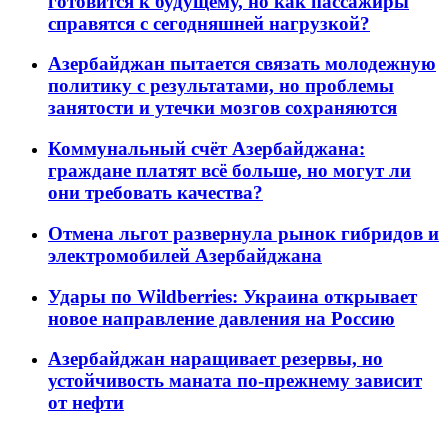
готовится к будущему, но как пассажиры
справятся с сегодняшней нагрузкой?
Азербайджан пытается связать молодежную
политику с результатами, но проблемы
занятости и утечки мозгов сохраняются
Коммунальный счёт Азербайджана:
граждане платят всё больше, но могут ли
они требовать качества?
Отмена льгот развернула рынок гибридов и
электромобилей Азербайджана
Удары по Wildberries: Украина открывает
новое направление давления на Россию
Азербайджан наращивает резервы, но
устойчивость маната по-прежнему зависит
от нефти