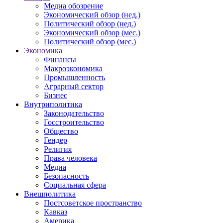
Медиа обозрение
Экономический обзор (нед.)
Политический обзор (нед.)
Экономический обзор (мес.)
Политический обзор (мес.)
Экономика
Финансы
Макроэкономика
Промышленность
Аграрный сектор
Бизнес
Внутриполитика
Законодательство
Госстроительство
Общество
Гендер
Религия
Права человека
Медиа
Безопасность
Социальная сфера
Внешполитика
Постсоветское пространство
Кавказ
Америка