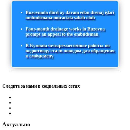
Buzovnada dörd ay davam edən drenaj işləri
ombudsmana müraciətə səbəb olub
Four-month drainage works in Buzovna
prompt an appeal to the ombudsman
В Бузовна четырехмесячные работы по
водоотводу стали поводом для обращения
к омбудсмену
Следите за нами в социальных сетях
Актуально