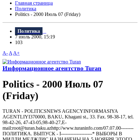
Главная страница
Политика
Politics - 2000 Июль 07 (Friday)
Политика
7 июль 2000, 15:19
103
A-
A
A+
Информационное агентство Turan
Politics - 2000 Июль 07
(Friday)
TURAN - РOLITICSNEWS AGENCYINFORMASIYA
AGENTLIYI370000, BAKU, Khagani st., 33. Fax. 98-38-17, tel.
98-42-26, 47-43-05,98-40-27,E-
mail:root@turan.baku.azhttр://www.turaninfo.com/07.07.00--------
ПОЛИТИКА. ВЫПУСК - I--------------------* ВЫБОРЫ В
МИЛЛИ МЕДЖЛИС HАЗHАЧЕHЫ HА 5 HОЯБРЯ ЭТОГО