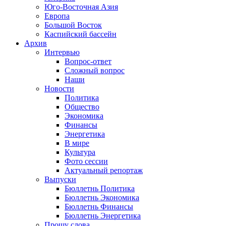
Юго-Восточная Азия
Европа
Большой Восток
Каспийский бассейн
Архив
Интервью
Вопрос-ответ
Сложный вопрос
Наши
Новости
Политика
Общество
Экономика
Финансы
Энергетика
В мире
Культура
Фото сессии
Актуальный репортаж
Выпуски
Бюллетнь Политика
Бюллетнь Экономика
Бюллетнь Финансы
Бюллетнь Энергетика
Прошу слова