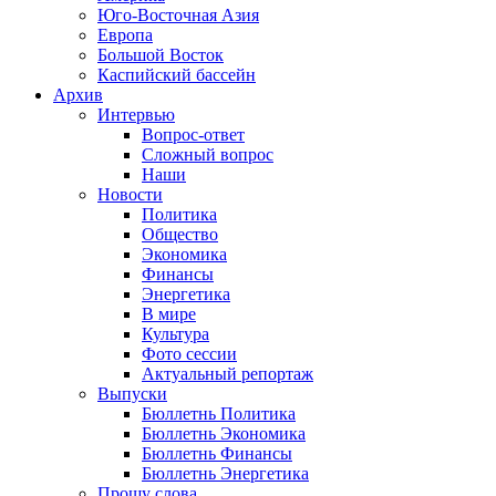
Юго-Восточная Азия
Европа
Большой Восток
Каспийский бассейн
Архив
Интервью
Вопрос-ответ
Сложный вопрос
Наши
Новости
Политика
Общество
Экономика
Финансы
Энергетика
В мире
Культура
Фото сессии
Актуальный репортаж
Выпуски
Бюллетнь Политика
Бюллетнь Экономика
Бюллетнь Финансы
Бюллетнь Энергетика
Прошу слова