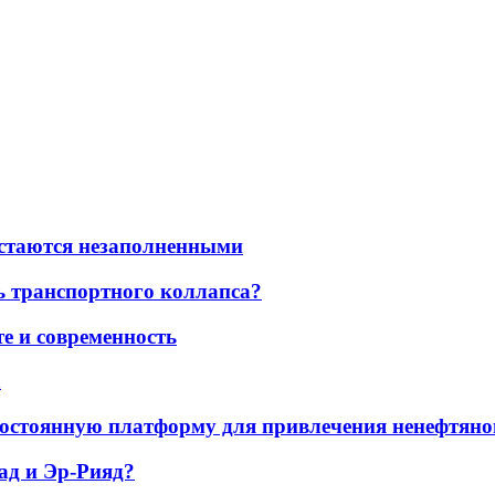
остаются незаполненными
ь транспортного коллапса?
е и современность
а
остоянную платформу для привлечения ненефтяно
ад и Эр-Рияд?