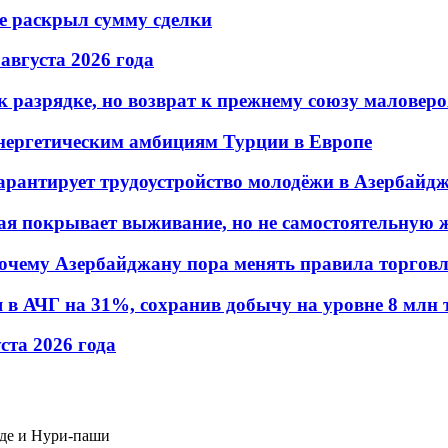
не раскрыл сумму сделки
 августа 2026 года
 разрядке, но возврат к прежнему союзу маловеро
энергетическим амбициям Турции в Европе
гарантирует трудоустройство молодёжи в Азербайд
ая покрывает выживание, но не самостоятельную 
почему Азербайджану пора менять правила торгов
в АЧГ на 31%, сохранив добычу на уровне 8 млн 
уста 2026 года
аде и Нури-паши