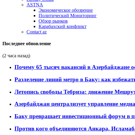
ASTNA
Экономическое обозрение
Политический Мониторинг
Обзор рынков
Карабахский конфликт
Contact az
Последнее обновление
(2 часа назад)
Почему 65 тысяч вакансий в Азербайджане 
Разделение линий метро в Баку: как избежат
Летопись свободы Тебриза: движение Мешрут
Азербайджан централизует управление меди
Баку превращает инвестиционный форум в п
Против кого объединяются Анкара, Исламаб