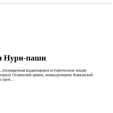
 и Нури-паши
вро, посвященная выдающимся историческим лицам
енералу Османской армии, командующему Кавказской
прое...