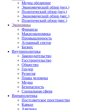
Медиа обозрение
Экономический обзор (нед.)
Политический обзор (нед.)
Экономический обзор (мес.)
Политический обзор (мес.)
Экономика
Финансы
Макроэкономика
Промышленность
Аграрный сектор
Бизнес
Внутриполитика
Законодательство
Госстроительство
Общество
Гендер
Религия
Права человека
Медиа
Безопасность
Социальная сфера
Внешполитика
Постсоветское пространство
Кавказ
Америка