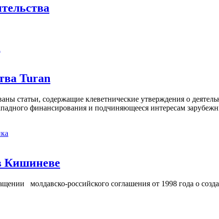
ительства
а
тва Turan
кованы статьи, содержащие клеветнические утверждения о деятел
 западного финансирования и подчиняющееся интересам зарубежн
ка
в Кишиневе
ении молдавско-российского соглашения от 1998 года о созд