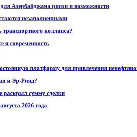
для Азербайджана риски и возможности
остаются незаполненными
ь транспортного коллапса?
е и современность
а
остоянную платформу для привлечения ненефтяно
ад и Эр-Рияд?
не раскрыл сумму сделки
 августа 2026 года