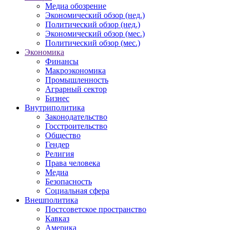
Медиа обозрение
Экономический обзор (нед.)
Политический обзор (нед.)
Экономический обзор (мес.)
Политический обзор (мес.)
Экономика
Финансы
Макроэкономика
Промышленность
Аграрный сектор
Бизнес
Внутриполитика
Законодательство
Госстроительство
Общество
Гендер
Религия
Права человека
Медиа
Безопасность
Социальная сфера
Внешполитика
Постсоветское пространство
Кавказ
Америка