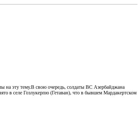
лы на эту тему.В свою очередь, солдаты ВС Азербайджана
то в селе Гозлукерпю (Гетаван), что в бывшем Мардакертском