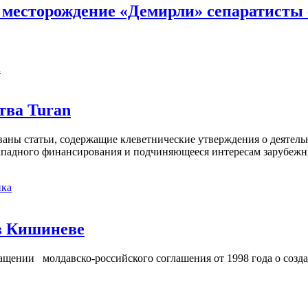
месторождение «Демирли» сепаратисты 
а
тва Turan
кованы статьи, содержащие клеветнические утверждения о деятел
 западного финансирования и подчиняющееся интересам зарубежн
ка
в Кишиневе
ении молдавско-российского соглашения от 1998 года о созд