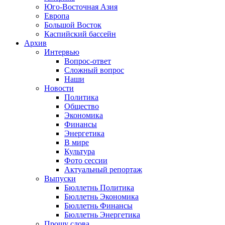
Юго-Восточная Азия
Европа
Большой Восток
Каспийский бассейн
Архив
Интервью
Вопрос-ответ
Сложный вопрос
Наши
Новости
Политика
Общество
Экономика
Финансы
Энергетика
В мире
Культура
Фото сессии
Актуальный репортаж
Выпуски
Бюллетнь Политика
Бюллетнь Экономика
Бюллетнь Финансы
Бюллетнь Энергетика
Прошу слова