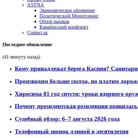
ASTNA
Экономическое обозрение
Политический Мониторинг
Обзор рынков
Карабахский конфликт
Contact az
Последнее обновление
(41 минуту назад)
Кому принадлежат берега Каспия? Санитарно-
Производим больше соседа, но платим дороже
Хиросима 81 год спустя: уроки ядерного ору
Почему президентская резиденция появилась 
Судебный обзор: 6–7 августа 2026 года
Телефонный звонок длиной в десятилетия