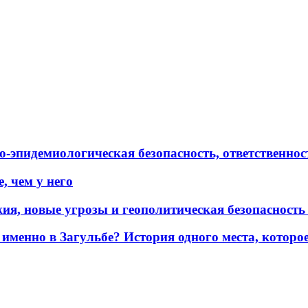
эпидемиологическая безопасность, ответственност
, чем у него
жия, новые угрозы и геополитическая безопасност
именно в Загульбе? История одного места, которо