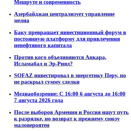
Мешруте и современность
Азербайджан централизует управление
медиа
Баку превращает инвестиционный форум в
постоянную платформу для привлечения
ненефтяного капитала
Против кого объединяются Анкара,
Исламабад и Эр-Рияд?
SOFAZ инвестировал в энергетику Перу, но
не раскрыл сумму сделки
Медиаобозрение: С 16:00 6 августа до 16:00
7 августа 2026 года
После выборов Армения и Россия ищут путь
к разрядке, но возврат к прежнему союзу
маловероятен