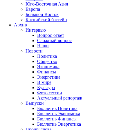
Юго-Восточная Азия
Европа
Большой Восток
Каспийский бассейн
Архив
Интервью
Вопрос-ответ
Сложный вопрос
Наши
Новости
Политика
Общество
Экономика
Финансы
Энергетика
В мире
Культура
Фото сессии
Актуальный репортаж
Выпуски
Бюллетнь Политика
Бюллетнь Экономика
Бюллетнь Финансы
Бюллетнь Энергетика
Прошу слова