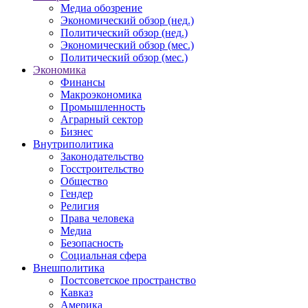
Медиа обозрение
Экономический обзор (нед.)
Политический обзор (нед.)
Экономический обзор (мес.)
Политический обзор (мес.)
Экономика
Финансы
Макроэкономика
Промышленность
Аграрный сектор
Бизнес
Внутриполитика
Законодательство
Госстроительство
Общество
Гендер
Религия
Права человека
Медиа
Безопасность
Социальная сфера
Внешполитика
Постсоветское пространство
Кавказ
Америка