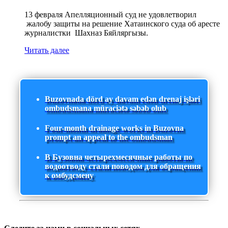
13 февраля Апелляционный суд не удовлетворил
жалобу защиты на решение Хатаинского суда об аресте
журналистки Шахназ Бяйляргызы.
Читать далее
Buzovnada dörd ay davam edən drenaj işləri
ombudsmana müraciətə səbəb olub
Four-month drainage works in Buzovna
prompt an appeal to the ombudsman
В Бузовна четырехмесячные работы по
водоотводу стали поводом для обращения
к омбудсмену