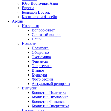
Юго-Восточная Азия
Европа
Большой Восток
Каспийский бассейн
Архив
Интервью
Вопрос-ответ
Сложный вопрос
Наши
Новости
Политика
Общество
Экономика
Финансы
Энергетика
В мире
Культура
Фото сессии
Актуальный репортаж
Выпуски
Бюллетнь Политика
Бюллетнь Экономика
Бюллетнь Финансы
Бюллетнь Энергетика
Прошу слова