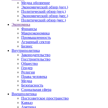
Медиа обозрение
Экономический обзор (нед.)
Политический обзор (нед.)
Экономический обзор (мес.)
Политический обзор (мес.)
Экономика
Финансы
Макроэкономика
Промышленность
Аграрный сектор
Бизнес
Внутриполитика
Законодательство
Госстроительство
Общество
Гендер
Религия
Права человека
Медиа
Безопасность
Социальная сфера
Внешполитика
Постсоветское пространство
Кавказ
Америка