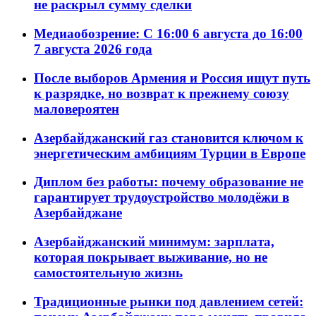
не раскрыл сумму сделки
Медиаобозрение: С 16:00 6 августа до 16:00
7 августа 2026 года
После выборов Армения и Россия ищут путь
к разрядке, но возврат к прежнему союзу
маловероятен
Азербайджанский газ становится ключом к
энергетическим амбициям Турции в Европе
Диплом без работы: почему образование не
гарантирует трудоустройство молодёжи в
Азербайджане
Азербайджанский минимум: зарплата,
которая покрывает выживание, но не
самостоятельную жизнь
Традиционные рынки под давлением сетей: