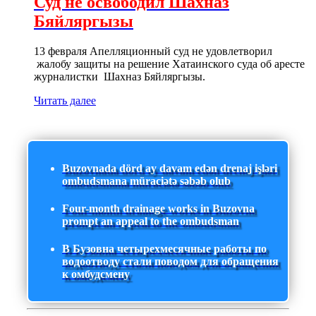
Суд не освободил Шахназ
Бяйляргызы
13 февраля Апелляционный суд не удовлетворил
жалобу защиты на решение Хатаинского суда об аресте
журналистки Шахназ Бяйляргызы.
Читать далее
Buzovnada dörd ay davam edən drenaj işləri
ombudsmana müraciətə səbəb olub
Four-month drainage works in Buzovna
prompt an appeal to the ombudsman
В Бузовна четырехмесячные работы по
водоотводу стали поводом для обращения
к омбудсмену