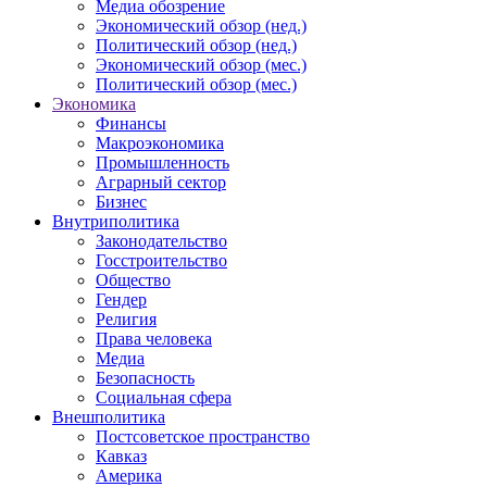
Медиа обозрение
Экономический обзор (нед.)
Политический обзор (нед.)
Экономический обзор (мес.)
Политический обзор (мес.)
Экономика
Финансы
Макроэкономика
Промышленность
Аграрный сектор
Бизнес
Внутриполитика
Законодательство
Госстроительство
Общество
Гендер
Религия
Права человека
Медиа
Безопасность
Социальная сфера
Внешполитика
Постсоветское пространство
Кавказ
Америка