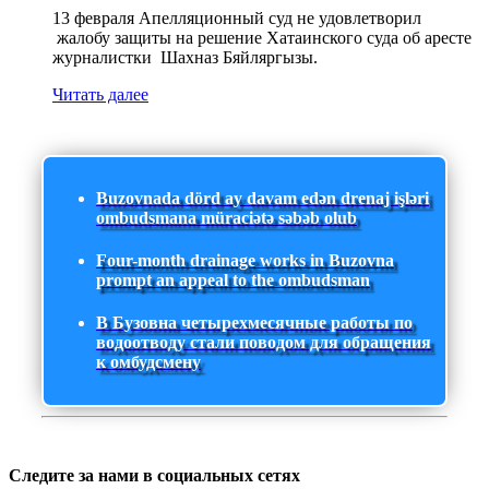
13 февраля Апелляционный суд не удовлетворил
жалобу защиты на решение Хатаинского суда об аресте
журналистки Шахназ Бяйляргызы.
Читать далее
Buzovnada dörd ay davam edən drenaj işləri
ombudsmana müraciətə səbəb olub
Four-month drainage works in Buzovna
prompt an appeal to the ombudsman
В Бузовна четырехмесячные работы по
водоотводу стали поводом для обращения
к омбудсмену
Следите за нами в социальных сетях