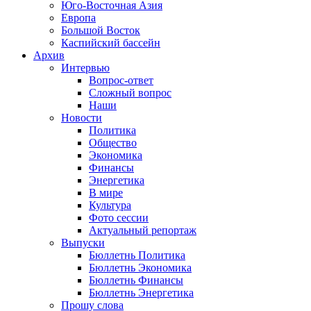
Юго-Восточная Азия
Европа
Большой Восток
Каспийский бассейн
Архив
Интервью
Вопрос-ответ
Сложный вопрос
Наши
Новости
Политика
Общество
Экономика
Финансы
Энергетика
В мире
Культура
Фото сессии
Актуальный репортаж
Выпуски
Бюллетнь Политика
Бюллетнь Экономика
Бюллетнь Финансы
Бюллетнь Энергетика
Прошу слова