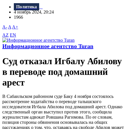
Политика
4 ноябрь 2024, 20:24
1966
A-
A
A+
AZ
EN
Информационное агентство Turan
Суд отказал Игбалу Абилову
в переводе под домашний
арест
В Сабаильском районном суде Баку 4 ноября состоялось
рассмотрение ходатайства о переводе талышского
исследователя Игбала Абилова под домашний арест. Однако
следственный орган выступил против этого, сообщила
журналистам адвокат Ровшана Рагимова. По ее словам,
позиция стороны обвинения основывалась на общих
рассуждениях о том, что, оставаясь на свободе Абилов может