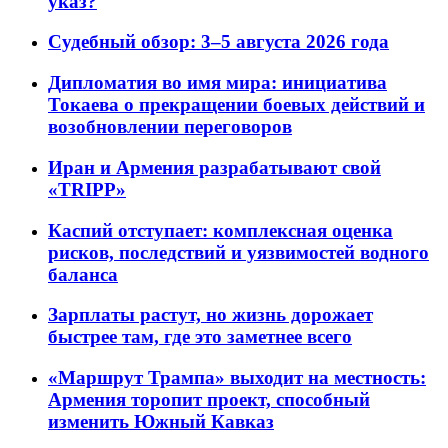
указ?
Судебный обзор: 3–5 августа 2026 года
Дипломатия во имя мира: инициатива
Токаева о прекращении боевых действий и
возобновлении переговоров
Иран и Армения разрабатывают свой
«TRIPP»
Каспий отступает: комплексная оценка
рисков, последствий и уязвимостей водного
баланса
Зарплаты растут, но жизнь дорожает
быстрее там, где это заметнее всего
«Маршрут Трампа» выходит на местность:
Армения торопит проект, способный
изменить Южный Кавказ