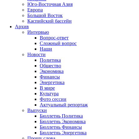
Юго-Восточная Азия
Европа
Большой Восток
Каспийский бассейн
Архив
Интервью
Вопрос-ответ
Сложный вопрос
Наши
Новости
Политика
Общество
Экономика
Финансы
Энергетика
В мире
Культура
Фото сессии
Актуальный репортаж
Выпуски
Бюллетнь Политика
Бюллетнь Экономика
Бюллетнь Финансы
Бюллетнь Энергетика
Прошу слова