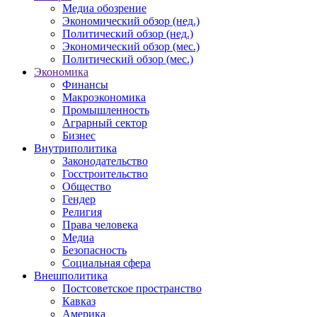
Медиа обозрение
Экономический обзор (нед.)
Политический обзор (нед.)
Экономический обзор (мес.)
Политический обзор (мес.)
Экономика
Финансы
Макроэкономика
Промышленность
Аграрный сектор
Бизнес
Внутриполитика
Законодательство
Госстроительство
Общество
Гендер
Религия
Права человека
Медиа
Безопасность
Социальная сфера
Внешполитика
Постсоветское пространство
Кавказ
Америка