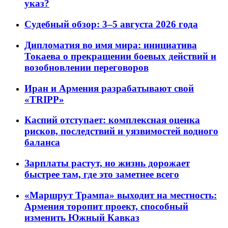
указ?
Судебный обзор: 3–5 августа 2026 года
Дипломатия во имя мира: инициатива
Токаева о прекращении боевых действий и
возобновлении переговоров
Иран и Армения разрабатывают свой
«TRIPP»
Каспий отступает: комплексная оценка
рисков, последствий и уязвимостей водного
баланса
Зарплаты растут, но жизнь дорожает
быстрее там, где это заметнее всего
«Маршрут Трампа» выходит на местность:
Армения торопит проект, способный
изменить Южный Кавказ