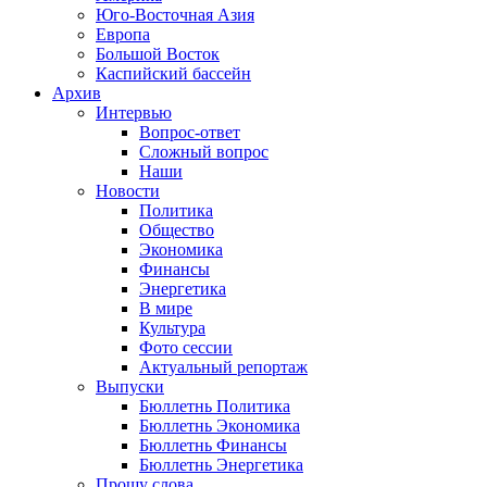
Юго-Восточная Азия
Европа
Большой Восток
Каспийский бассейн
Архив
Интервью
Вопрос-ответ
Сложный вопрос
Наши
Новости
Политика
Общество
Экономика
Финансы
Энергетика
В мире
Культура
Фото сессии
Актуальный репортаж
Выпуски
Бюллетнь Политика
Бюллетнь Экономика
Бюллетнь Финансы
Бюллетнь Энергетика
Прошу слова