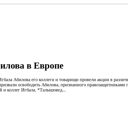
илова в Европе
 Игбала Абилова его коллеги и товарищи провели акции в разли
 призвали освободить Абилова, признанного правозащитниками п
й и коллег Игбала. *Талышовед...