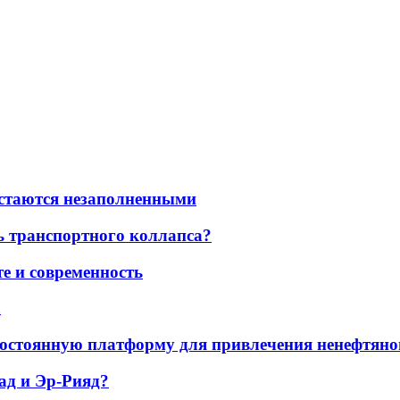
остаются незаполненными
ь транспортного коллапса?
е и современность
а
остоянную платформу для привлечения ненефтяно
ад и Эр-Рияд?