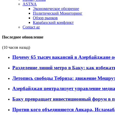
ASTNA
Экономическое обозрение
Политический Мониторинг
Обзор рынков
Карабахский конфликт
Contact az
Последнее обновление
(10 часов назад)
Почему 65 тысяч вакансий в Азербайджане 
Разделение линий метро в Баку: как избежат
Летопись свободы Тебриза: движение Мешрут
Азербайджан централизует управление меди
Баку превращает инвестиционный форум в п
Против кого объединяются Анкара, Исламаб