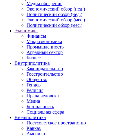
Медиа обозрение
Экономический обзор (нед.)
Политический обзор (нед.)
Экономический обзор (мес.)
Политический обзор (мес.)
Экономика
Финансы
Макроэкономика
Промышленность
Аграрный сектор
Бизнес
Внутриполитика
Законодательство
Госстроительство
Общество
Гендер
Религия
Права человека
Медиа
Безопасность
Социальная сфера
Внешполитика
Постсоветское пространство
Кавказ
Америка