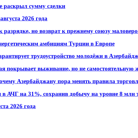
не раскрыл сумму сделки
 августа 2026 года
 разрядке, но возврат к прежнему союзу маловеро
энергетическим амбициям Турции в Европе
гарантирует трудоустройство молодёжи в Азербайд
ая покрывает выживание, но не самостоятельную 
почему Азербайджану пора менять правила торгов
в АЧГ на 31%, сохранив добычу на уровне 8 млн 
уста 2026 года