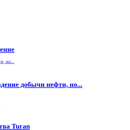
нение
дение добычи нефти, но...
а
тва Turan