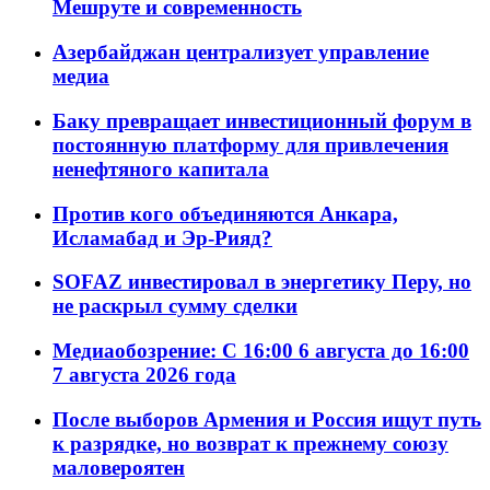
Мешруте и современность
Азербайджан централизует управление
медиа
Баку превращает инвестиционный форум в
постоянную платформу для привлечения
ненефтяного капитала
Против кого объединяются Анкара,
Исламабад и Эр-Рияд?
SOFAZ инвестировал в энергетику Перу, но
не раскрыл сумму сделки
Медиаобозрение: С 16:00 6 августа до 16:00
7 августа 2026 года
После выборов Армения и Россия ищут путь
к разрядке, но возврат к прежнему союзу
маловероятен