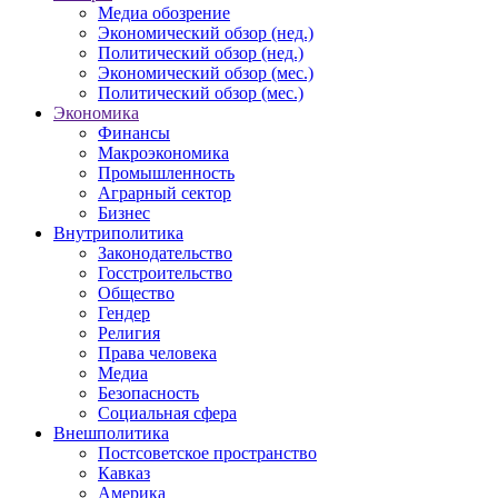
Медиа обозрение
Экономический обзор (нед.)
Политический обзор (нед.)
Экономический обзор (мес.)
Политический обзор (мес.)
Экономика
Финансы
Макроэкономика
Промышленность
Аграрный сектор
Бизнес
Внутриполитика
Законодательство
Госстроительство
Общество
Гендер
Религия
Права человека
Медиа
Безопасность
Социальная сфера
Внешполитика
Постсоветское пространство
Кавказ
Америка