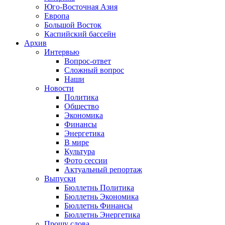
Юго-Восточная Азия
Европа
Большой Восток
Каспийский бассейн
Архив
Интервью
Вопрос-ответ
Сложный вопрос
Наши
Новости
Политика
Общество
Экономика
Финансы
Энергетика
В мире
Культура
Фото сессии
Актуальный репортаж
Выпуски
Бюллетнь Политика
Бюллетнь Экономика
Бюллетнь Финансы
Бюллетнь Энергетика
Прошу слова