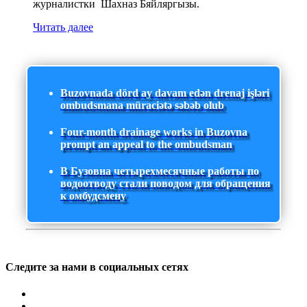
журналистки Шахназ Бяйляргызы.
Читать далее
Buzovnada dörd ay davam edən drenaj işləri
ombudsmana müraciətə səbəb olub
Four-month drainage works in Buzovna
prompt an appeal to the ombudsman
В Бузовна четырехмесячные работы по
водоотводу стали поводом для обращения
к омбудсмену
Следите за нами в социальных сетях