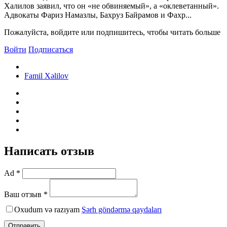
Халилов заявил, что он «не обвиняемый», а «оклеветанный».
Адвокаты Фариз Намазлы, Бахруз Байрамов и Фахр...
Пожалуйста, войдите или подпишитесь, чтобы читать больше
Войти
Подписаться
Famil Xəlilov
Написать отзыв
Ad *
Ваш отзыв *
Oxudum və razıyam
Şərh göndərmə qaydaları
Отправить