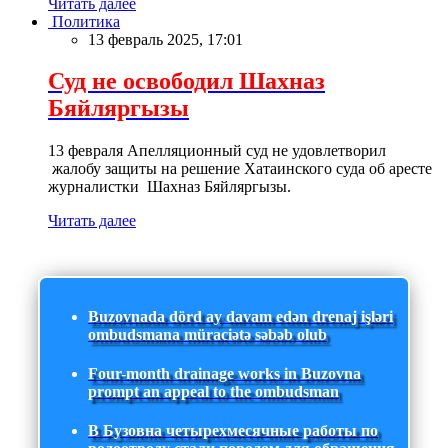
Читать далее
Политика
13 февраль 2025, 17:01
Суд не освободил Шахназ
Бяйляргызы
13 февраля Апелляционный суд не удовлетворил
жалобу защиты на решение Хатаинского суда об аресте
журналистки Шахназ Бяйляргызы.
Читать далее
Buzovnada dörd ay davam edən drenaj işləri
ombudsmana müraciətə səbəb olub
Four-month drainage works in Buzovna
prompt an appeal to the ombudsman
В Бузовна четырехмесячные работы по