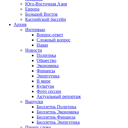
Юго-Восточная Азия
Европа
Большой Восток
Каспийский бассейн
Архив
Интервью
Вопрос-ответ
Сложный вопрос
Наши
Новости
Политика
Общество
Экономика
Финансы
Энергетика
В мире
Культура
Фото сессии
Актуальный репортаж
Выпуски
Бюллетнь Политика
Бюллетнь Экономика
Бюллетнь Финансы
Бюллетнь Энергетика
Прошу слова