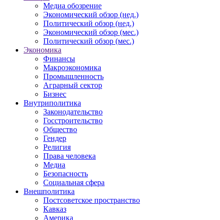
Медиа обозрение
Экономический обзор (нед.)
Политический обзор (нед.)
Экономический обзор (мес.)
Политический обзор (мес.)
Экономика
Финансы
Макроэкономика
Промышленность
Аграрный сектор
Бизнес
Внутриполитика
Законодательство
Госстроительство
Общество
Гендер
Религия
Права человека
Медиа
Безопасность
Социальная сфера
Внешполитика
Постсоветское пространство
Кавказ
Америка