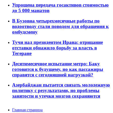
Упрощена передача госактивов стоимостью
до 5 000 манатов
В Бузовна четырехмесячные работы по
водоотводу стали поводом для обращения к
омбудсмену
Тучи над президентом Ирана: отрицание
отставки обнажило борьбу за власть в
Тегеране
Десятимесячное испытание метро: Баку
готовится к будущему, но как пассажиры
справятся с сегодняшней нагрузкой?
Азербайджан пытается связать молодежную
политику с результатами, но проблемы
занятости и утечки мозгов сохраняются
Главная страница