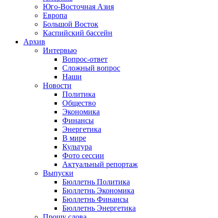
Юго-Восточная Азия
Европа
Большой Восток
Каспийский бассейн
Архив
Интервью
Вопрос-ответ
Сложный вопрос
Наши
Новости
Политика
Общество
Экономика
Финансы
Энергетика
В мире
Культура
Фото сессии
Актуальный репортаж
Выпуски
Бюллетнь Политика
Бюллетнь Экономика
Бюллетнь Финансы
Бюллетнь Энергетика
Прошу слова