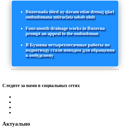
Buzovnada dörd ay davam edən drenaj işləri
ombudsmana müraciətə səbəb olub
Four-month drainage works in Buzovna
prompt an appeal to the ombudsman
В Бузовна четырехмесячные работы по
водоотводу стали поводом для обращения
к омбудсмену
Следите за нами в социальных сетях
Актуально