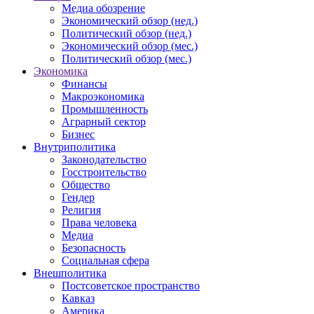
Медиа обозрение
Экономический обзор (нед.)
Политический обзор (нед.)
Экономический обзор (мес.)
Политический обзор (мес.)
Экономика
Финансы
Макроэкономика
Промышленность
Аграрный сектор
Бизнес
Внутриполитика
Законодательство
Госстроительство
Общество
Гендер
Религия
Права человека
Медиа
Безопасность
Социальная сфера
Внешполитика
Постсоветское пространство
Кавказ
Америка