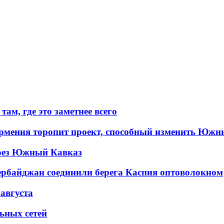
ам, где это заметнее всего
рмения торопит проект, способный изменить Южн
рез Южный Кавказ
ербайджан соединили берега Каспия оптоволокном
 августа
льных сетей