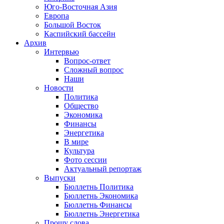
Юго-Восточная Азия
Европа
Большой Восток
Каспийский бассейн
Архив
Интервью
Вопрос-ответ
Сложный вопрос
Наши
Новости
Политика
Общество
Экономика
Финансы
Энергетика
В мире
Культура
Фото сессии
Актуальный репортаж
Выпуски
Бюллетнь Политика
Бюллетнь Экономика
Бюллетнь Финансы
Бюллетнь Энергетика
Прошу слова