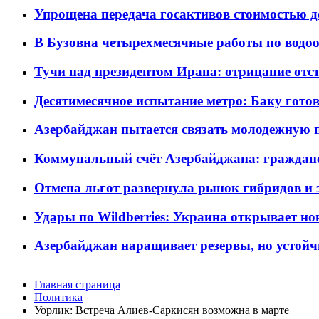
Упрощена передача госактивов стоимостью д
В Бузовна четырехмесячные работы по водоо
Тучи над президентом Ирана: отрицание отст
Десятимесячное испытание метро: Баку готов
Азербайджан пытается связать молодежную п
Коммунальный счёт Азербайджана: граждане 
Отмена льгот развернула рынок гибридов и
Удары по Wildberries: Украина открывает но
Азербайджан наращивает резервы, но устойч
Главная страница
Политика
Уорлик: Встреча Алиев-Саркисян возможна в марте