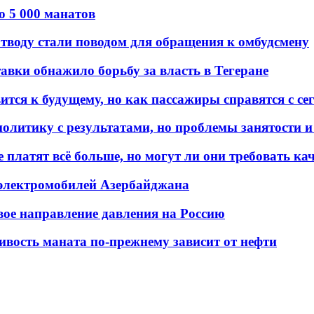
о 5 000 манатов
тводу стали поводом для обращения к омбудсмену
авки обнажило борьбу за власть в Тегеране
ится к будущему, но как пассажиры справятся с с
олитику с результатами, но проблемы занятости и
платят всё больше, но могут ли они требовать кач
 электромобилей Азербайджана
вое направление давления на Россию
ивость маната по-прежнему зависит от нефти