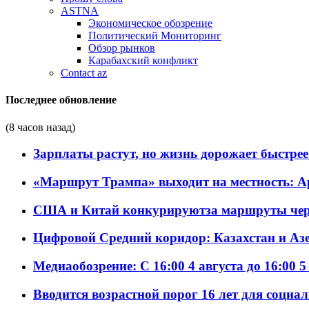
ASTNA
Экономическое обозрение
Политический Мониторинг
Обзор рынков
Карабахский конфликт
Contact az
Последнее обновление
(8 часов назад)
Зарплаты растут, но жизнь дорожает быстрее т
«Маршрут Трампа» выходит на местность: А
США и Китай конкурируютза маршруты че
Цифровой Средний коридор: Казахстан и Аз
Медиаобозрение: С 16:00 4 августа до 16:00 5
Вводится возрастной порог 16 лет для социа