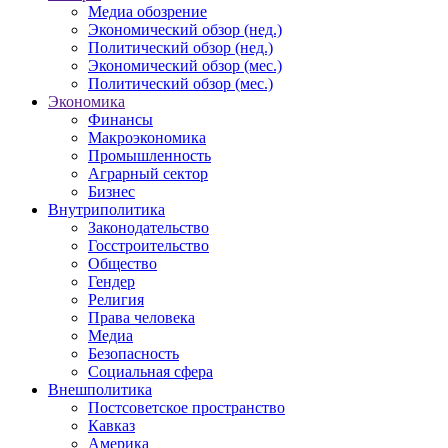
Медиа обозрение
Экономический обзор (нед.)
Политический обзор (нед.)
Экономический обзор (мес.)
Политический обзор (мес.)
Экономика
Финансы
Макроэкономика
Промышленность
Аграрный сектор
Бизнес
Внутриполитика
Законодательство
Госстроительство
Общество
Гендер
Религия
Права человека
Медиа
Безопасность
Социальная сфера
Внешполитика
Постсоветское пространство
Кавказ
Америка