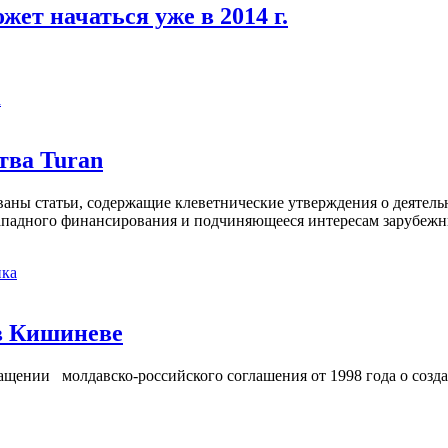
ет начаться уже в 2014 г.
а
тва Turan
кованы статьи, содержащие клеветнические утверждения о деятел
 западного финансирования и подчиняющееся интересам зарубежн
ка
в Кишиневе
ении молдавско-российского соглашения от 1998 года о созд