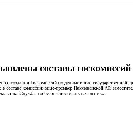
бъявлены составы госкомиссий
лено о создании Госкомиссий по делимитации государственной 
 составе комиссии: вице-премьер Нахчыванской АР, заместител
ачальника Службы госбезопасности, замначальник...