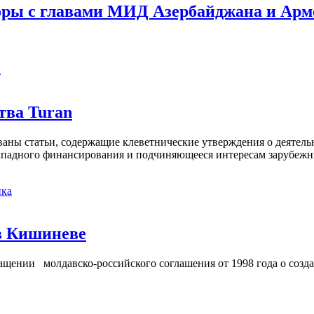
оры с главами МИД Азербайджана и Ар
а
тва Turan
кованы статьи, содержащие клеветнические утверждения о деятел
 западного финансирования и подчиняющееся интересам зарубежн
ка
в Кишиневе
ении молдавско-российского соглашения от 1998 года о созд