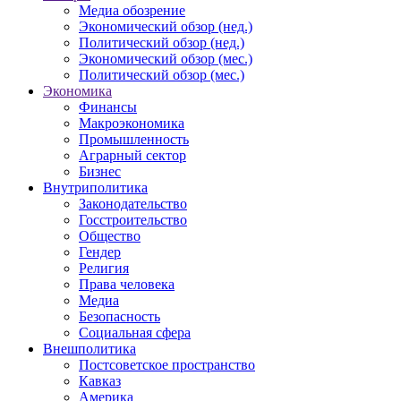
Медиа обозрение
Экономический обзор (нед.)
Политический обзор (нед.)
Экономический обзор (мес.)
Политический обзор (мес.)
Экономика
Финансы
Макроэкономика
Промышленность
Аграрный сектор
Бизнес
Внутриполитика
Законодательство
Госстроительство
Общество
Гендер
Религия
Права человека
Медиа
Безопасность
Социальная сфера
Внешполитика
Постсоветское пространство
Кавказ
Америка