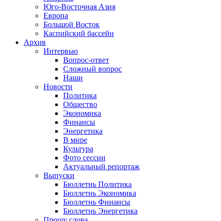
Юго-Восточная Азия
Европа
Большой Восток
Каспийский бассейн
Архив
Интервью
Вопрос-ответ
Сложный вопрос
Наши
Новости
Политика
Общество
Экономика
Финансы
Энергетика
В мире
Культура
Фото сессии
Актуальный репортаж
Выпуски
Бюллетнь Политика
Бюллетнь Экономика
Бюллетнь Финансы
Бюллетнь Энергетика
Прошу слова