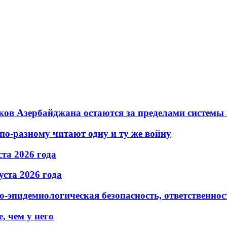
ков Азербайджана остаются за пределами системы
по-разному читают одну и ту же войну
та 2026 года
ста 2026 года
эпидемиологическая безопасность, ответственност
, чем у него