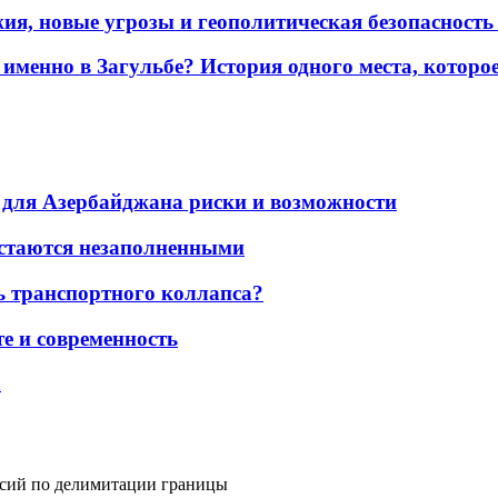
жия, новые угрозы и геополитическая безопасност
именно в Загульбе? История одного места, которо
для Азербайджана риски и возможности
остаются незаполненными
ь транспортного коллапса?
е и современность
а
ссий по делимитации границы