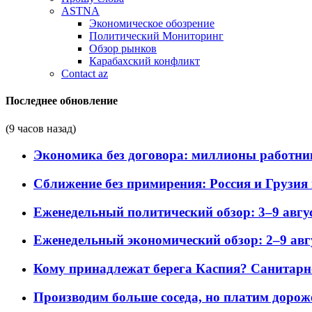
ASTNA
Экономическое обозрение
Политический Мониторинг
Обзор рынков
Карабахский конфликт
Contact az
Последнее обновление
(9 часов назад)
Экономика без договора: миллионы работни
Сближение без примирения: Россия и Грузия 
Еженедельный политический обзор: 3–9 авгус
Еженедельный экономический обзор: 2–9 авгу
Кому принадлежат берега Каспия? Санитарно-
Производим больше соседа, но платим дороже