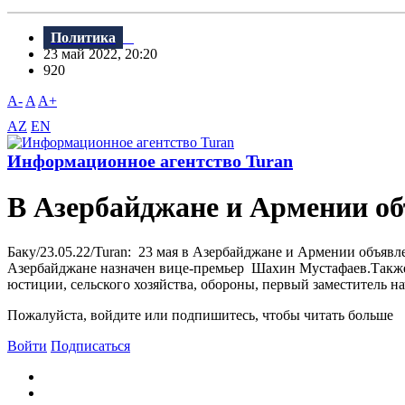
Политика
23 май 2022, 20:20
920
A-
A
A+
AZ
EN
Информационное агентство Turan
В Азербайджане и Армении о
Баку/23.05.22/Turan: 23 мая в Азербайджане и Армении объяв
Азербайджане назначен вице-премьер Шахин Мустафаев.Также в
юстиции, сельского хозяйства, обороны, первый заместитель н
Пожалуйста, войдите или подпишитесь, чтобы читать больше
Войти
Подписаться