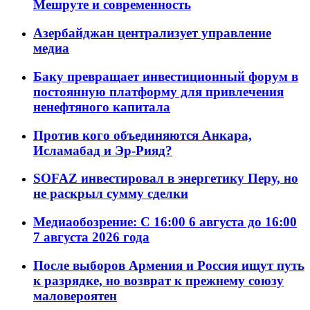
Мешруте и современность
Азербайджан централизует управление
медиа
Баку превращает инвестиционный форум в
постоянную платформу для привлечения
ненефтяного капитала
Против кого объединяются Анкара,
Исламабад и Эр-Рияд?
SOFAZ инвестировал в энергетику Перу, но
не раскрыл сумму сделки
Медиаобозрение: С 16:00 6 августа до 16:00
7 августа 2026 года
После выборов Армения и Россия ищут путь
к разрядке, но возврат к прежнему союзу
маловероятен