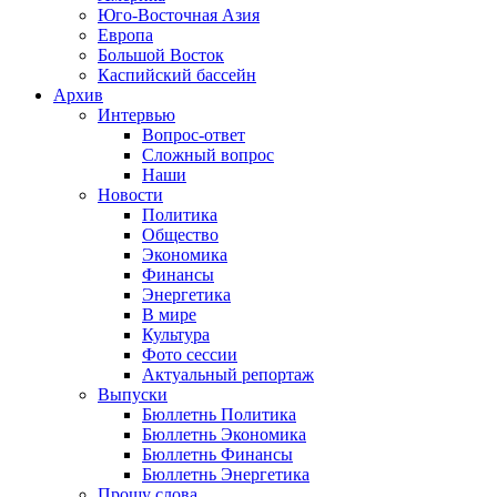
Юго-Восточная Азия
Европа
Большой Восток
Каспийский бассейн
Архив
Интервью
Вопрос-ответ
Сложный вопрос
Наши
Новости
Политика
Общество
Экономика
Финансы
Энергетика
В мире
Культура
Фото сессии
Актуальный репортаж
Выпуски
Бюллетнь Политика
Бюллетнь Экономика
Бюллетнь Финансы
Бюллетнь Энергетика
Прошу слова