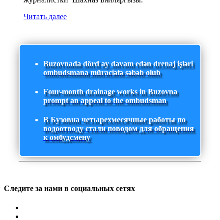
Читать далее
Buzovnada dörd ay davam edən drenaj işləri
ombudsmana müraciətə səbəb olub
Four-month drainage works in Buzovna
prompt an appeal to the ombudsman
В Бузовна четырехмесячные работы по
водоотводу стали поводом для обращения
к омбудсмену
Следите за нами в социальных сетях