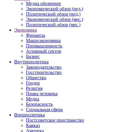
Медиа обозрение
Экономический обзор (нед.)
Политический обзор (нед.)
Экономический обзор (мес.)
Политический обзор (мес.)
Экономика
Финансы
Макроэкономика
Промышленность
Аграрный сектор
Бизнес
Внутриполитика
Законодательство
Госстроительство
Общество
Гендер
Религия
Права человека
Медиа
Безопасность
Социальная сфера
Внешполитика
Постсоветское пространство
Кавказ
Америка