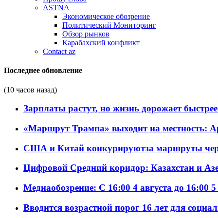
ASTNA
Экономическое обозрение
Политический Мониторинг
Обзор рынков
Карабахский конфликт
Contact az
Последнее обновление
(10 часов назад)
Зарплаты растут, но жизнь дорожает быстрее т
«Маршрут Трампа» выходит на местность: А
США и Китай конкурируютза маршруты че
Цифровой Средний коридор: Казахстан и Аз
Медиаобозрение: С 16:00 4 августа до 16:00 5
Вводится возрастной порог 16 лет для социа