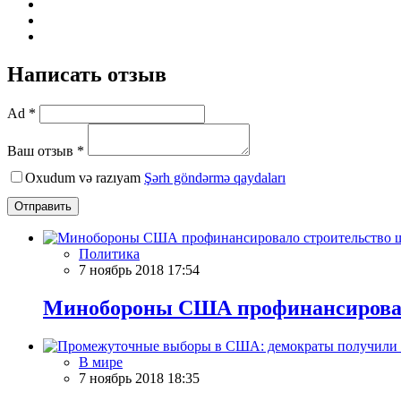
Написать отзыв
Ad *
Ваш отзыв *
Oxudum və razıyam
Şərh göndərmə qaydaları
Отправить
Политика
7 ноябрь 2018 17:54
Минобороны США профинансировал
В мире
7 ноябрь 2018 18:35