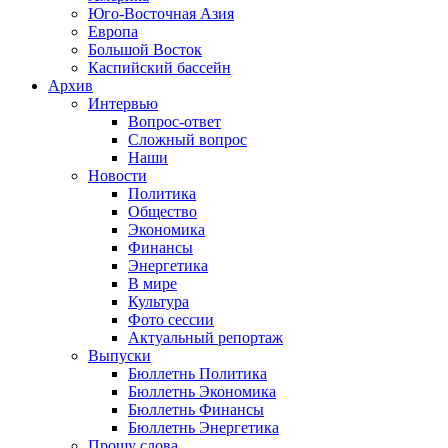
Юго-Восточная Азия
Европа
Большой Восток
Каспийский бассейн
Архив
Интервью
Вопрос-ответ
Сложный вопрос
Наши
Новости
Политика
Общество
Экономика
Финансы
Энергетика
В мире
Культура
Фото сессии
Актуальный репортаж
Выпуски
Бюллетнь Политика
Бюллетнь Экономика
Бюллетнь Финансы
Бюллетнь Энергетика
Прошу слова