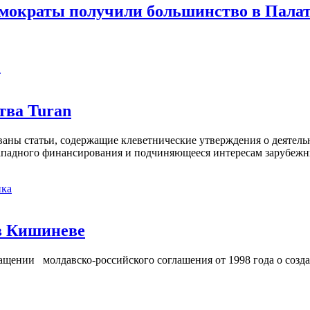
ократы получили большинство в Палат
а
тва Turan
кованы статьи, содержащие клеветнические утверждения о деятел
 западного финансирования и подчиняющееся интересам зарубежн
ка
в Кишиневе
ении молдавско-российского соглашения от 1998 года о созд