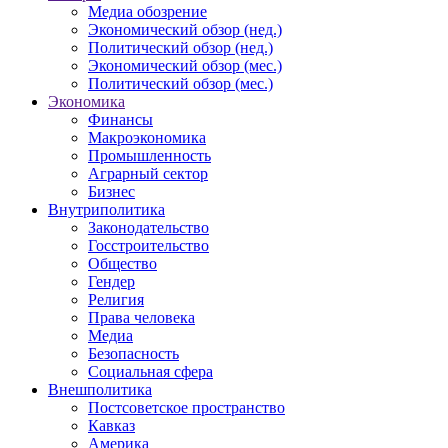
Медиа обозрение
Экономический обзор (нед.)
Политический обзор (нед.)
Экономический обзор (мес.)
Политический обзор (мес.)
Экономика
Финансы
Макроэкономика
Промышленность
Аграрный сектор
Бизнес
Внутриполитика
Законодательство
Госстроительство
Общество
Гендер
Религия
Права человека
Медиа
Безопасность
Социальная сфера
Внешполитика
Постсоветское пространство
Кавказ
Америка