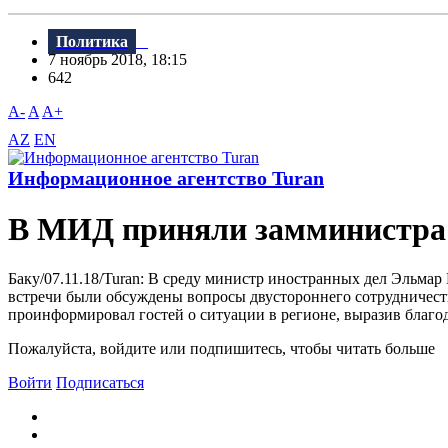
Политика
7 ноябрь 2018, 18:15
642
A-
A
A+
AZ
EN
Информационное агентство Turan
В МИД приняли замминистр
Баку/07.11.18/Turan: B среду министр иностранных дел Эльма
встречи были обсуждены вопросы двустороннего сотрудничества
проинформировал гостей о ситуации в регионе, выразив благод
Пожалуйста, войдите или подпишитесь, чтобы читать больше
Войти
Подписаться