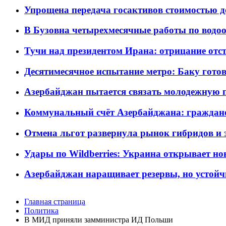
Упрощена передача госактивов стоимостью д
В Бузовна четырехмесячные работы по водоо
Тучи над президентом Ирана: отрицание отст
Десятимесячное испытание метро: Баку готов
Азербайджан пытается связать молодежную п
Коммунальный счёт Азербайджана: граждане 
Отмена льгот развернула рынок гибридов и
Удары по Wildberries: Украина открывает но
Азербайджан наращивает резервы, но устойч
Главная страница
Политика
В МИД приняли замминистра ИД Польши