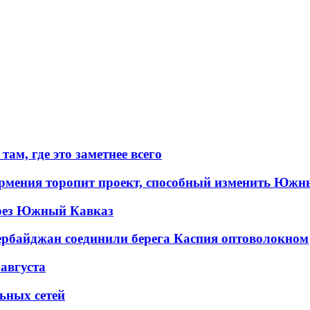
ам, где это заметнее всего
рмения торопит проект, способный изменить Южн
рез Южный Кавказ
ербайджан соединили берега Каспия оптоволокном
 августа
льных сетей