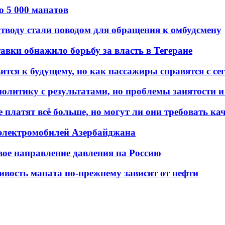
о 5 000 манатов
тводу стали поводом для обращения к омбудсмену
авки обнажило борьбу за власть в Тегеране
ится к будущему, но как пассажиры справятся с с
олитику с результатами, но проблемы занятости и
платят всё больше, но могут ли они требовать кач
 электромобилей Азербайджана
вое направление давления на Россию
ивость маната по-прежнему зависит от нефти