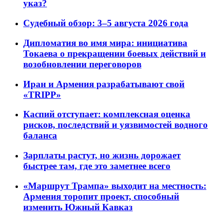
указ?
Судебный обзор: 3–5 августа 2026 года
Дипломатия во имя мира: инициатива
Токаева о прекращении боевых действий и
возобновлении переговоров
Иран и Армения разрабатывают свой
«TRIPP»
Каспий отступает: комплексная оценка
рисков, последствий и уязвимостей водного
баланса
Зарплаты растут, но жизнь дорожает
быстрее там, где это заметнее всего
«Маршрут Трампа» выходит на местность:
Армения торопит проект, способный
изменить Южный Кавказ