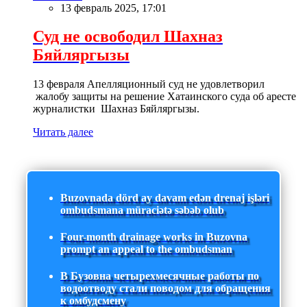
13 февраль 2025, 17:01
Суд не освободил Шахназ
Бяйляргызы
13 февраля Апелляционный суд не удовлетворил
жалобу защиты на решение Хатаинского суда об аресте
журналистки Шахназ Бяйляргызы.
Читать далее
Buzovnada dörd ay davam edən drenaj işləri
ombudsmana müraciətə səbəb olub
Four-month drainage works in Buzovna
prompt an appeal to the ombudsman
В Бузовна четырехмесячные работы по
водоотводу стали поводом для обращения
к омбудсмену