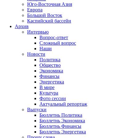
Юго-Восточная Азия
Европа
Большой Восток
Каспийский бассейн
Архив
Интервью
Вопрос-ответ
Сложный вопрос
Наши
Новости
Политика
Общество
Экономика
Финансы
Энергетика
В мире
Культура
Фото сессии
Актуальный репортаж
Выпуски
Бюллетнь Политика
Бюллетнь Экономика
Бюллетнь Финансы
Бюллетнь Энергетика
Прошу слова