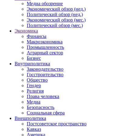
Медиа обозрение
Экономический обзор (нед.)
Политический обзор (нед.)
Экономический обзор (мес.)
Политический обзор (мес.)
Экономика
Финансы
Макроэкономика
Промышленность
Аграрный сектор
Бизнес
Внутриполитика
Законодательство
Госстроительство
Общество
Гендер
Религия
Права человека
Медиа
Безопасность
Социальная сфера
Внешполитика
Постсоветское пространство
Кавказ
Америка