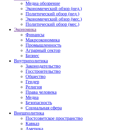
Медиа обозрение
Экономический обзор (нед.)
Политический обзор (нед.)
Экономический обзор (мес.)
Политический обзор (мес.)
Экономика
Финансы
Макроэкономика
Промышленность
Аграрный сектор
Бизнес
Внутриполитика
Законодательство
Госстроительство
Общество
Гендер
Религия
Права человека
Медиа
Безопасность
Социальная сфера
Внешполитика
Постсоветское пространство
Кавказ
Америка