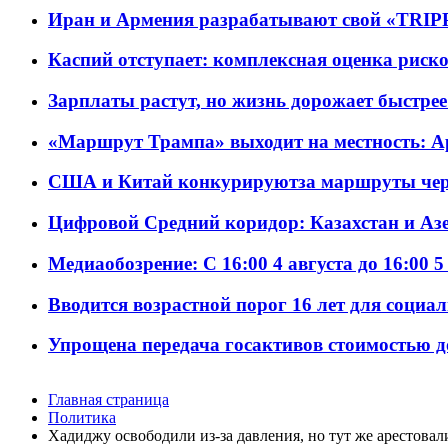
Иран и Армения разрабатывают свой «TRIP
Каспий отступает: комплексная оценка риско
Зарплаты растут, но жизнь дорожает быстрее т
«Маршрут Трампа» выходит на местность: А
США и Китай конкурируютза маршруты че
Цифровой Средний коридор: Казахстан и Аз
Медиаобозрение: С 16:00 4 августа до 16:00 5
Вводится возрастной порог 16 лет для социа
Упрощена передача госактивов стоимостью д
Главная страница
Политика
Хадиджу освободили из-за давления, но тут же арестова