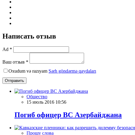
Написать отзыв
Ad *
Ваш отзыв *
Oxudum və razıyam
Şərh göndərmə qaydaları
Отправить
Общество
15 июль 2016 10:56
Погиб офицер ВС Азербайджана
Прошу слова