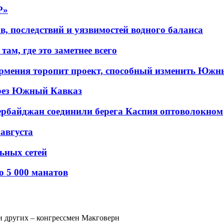
P»
в, последствий и уязвимостей водного баланса
ам, где это заметнее всего
рмения торопит проект, способный изменить Южн
рез Южный Кавказ
ербайджан соединили берега Каспия оптоволокном
 августа
льных сетей
о 5 000 манатов
ли других – конгрессмен Макговерн