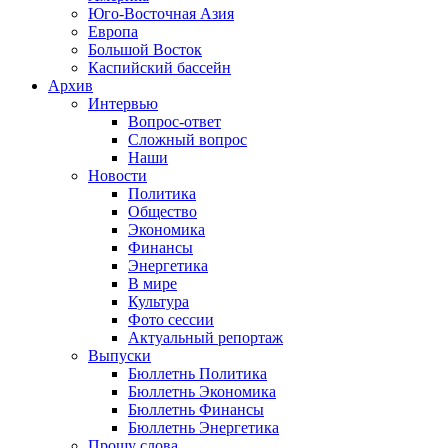
Юго-Восточная Азия
Европа
Большой Восток
Каспийский бассейн
Архив
Интервью
Вопрос-ответ
Сложный вопрос
Наши
Новости
Политика
Общество
Экономика
Финансы
Энергетика
В мире
Культура
Фото сессии
Актуальный репортаж
Выпуски
Бюллетнь Политика
Бюллетнь Экономика
Бюллетнь Финансы
Бюллетнь Энергетика
Прошу слова