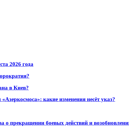
уста 2026 года
бюрократия?
ана в Киев?
«Азеркосмоса»: какие изменения несёт указ?
а о прекращении боевых действий и возобновлени