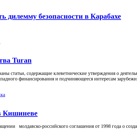
ь дилемму безопасности в Карабахе
а
тва Turan
кованы статьи, содержащие клеветнические утверждения о деятел
 западного финансирования и подчиняющееся интересам зарубежн
ка
в Кишиневе
ении молдавско-российского соглашения от 1998 года о созд