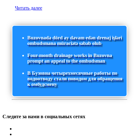
Читать далее
Buzovnada dörd ay davam edən drenaj işləri
ombudsmana müraciətə səbəb olub
Four-month drainage works in Buzovna
prompt an appeal to the ombudsman
В Бузовна четырехмесячные работы по
водоотводу стали поводом для обращения
к омбудсмену
Следите за нами в социальных сетях