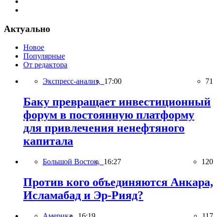
Актуально
Новое
Популярные
От редактора
Экспресс-анализ,
17:00
71
Баку превращает инвестиционный
форум в постоянную платформу
для привлечения ненефтяного
капитала
Большой Восток,
16:27
120
Против кого объединяются Анкара,
Исламабад и Эр-Рияд?
Америка,
16:19
117