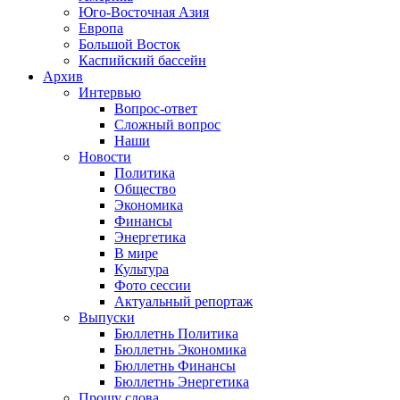
Юго-Восточная Азия
Европа
Большой Восток
Каспийский бассейн
Архив
Интервью
Вопрос-ответ
Сложный вопрос
Наши
Новости
Политика
Общество
Экономика
Финансы
Энергетика
В мире
Культура
Фото сессии
Актуальный репортаж
Выпуски
Бюллетнь Политика
Бюллетнь Экономика
Бюллетнь Финансы
Бюллетнь Энергетика
Прошу слова