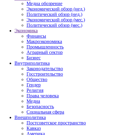
Медиа обозрение
Экономический обзор (нед.)
Политический обзор (нед.)
Экономический обзор (мес.)
Политический обзор (мес.)
Экономика
Финансы
Макроэкономика
Промышленность
Аграрный сектор
Бизнес
Внутриполитика
Законодательство
Госстроительство
Общество
Гендер
Религия
Права человека
Медиа
Безопасность
Социальная сфера
Внешполитика
Постсоветское пространство
Кавказ
Америка