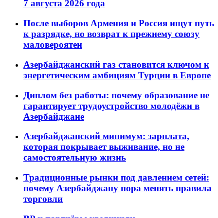
7 августа 2026 года
После выборов Армения и Россия ищут путь
к разрядке, но возврат к прежнему союзу
маловероятен
Азербайджанский газ становится ключом к
энергетическим амбициям Турции в Европе
Диплом без работы: почему образование не
гарантирует трудоустройство молодёжи в
Азербайджане
Азербайджанский минимум: зарплата,
которая покрывает выживание, но не
самостоятельную жизнь
Традиционные рынки под давлением сетей:
почему Азербайджану пора менять правила
торговли