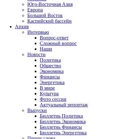
Юго-Восточная Азия
Европа
Большой Восток
Каспийский бассейн
Архив
Интервью
Вопрос-ответ
Сложный вопрос
Наши
Новости
Политика
Общество
Экономика
Финансы
Энергетика
В мире
Культура
Фото сессии
Актуальный репортаж
Выпуски
Бюллетнь Политика
Бюллетнь Экономика
Бюллетнь Финансы
Бюллетнь Энергетика
Прошу слова