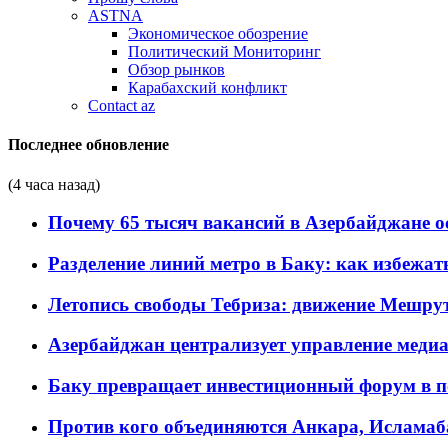
ASTNA
Экономическое обозрение
Политический Мониторинг
Обзор рынков
Карабахский конфликт
Contact az
Последнее обновление
(4 часа назад)
Почему 65 тысяч вакансий в Азербайджане 
Разделение линий метро в Баку: как избежат
Летопись свободы Тебриза: движение Мешрут
Азербайджан централизует управление меди
Баку превращает инвестиционный форум в п
Против кого объединяются Анкара, Исламаб