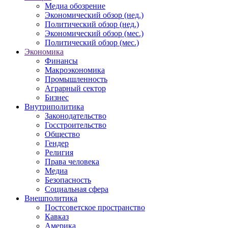
Медиа обозрение
Экономический обзор (нед.)
Политический обзор (нед.)
Экономический обзор (мес.)
Политический обзор (мес.)
Экономика
Финансы
Макроэкономика
Промышленность
Аграрный сектор
Бизнес
Внутриполитика
Законодательство
Госстроительство
Общество
Гендер
Религия
Права человека
Медиа
Безопасность
Социальная сфера
Внешполитика
Постсоветское пространство
Кавказ
Америка