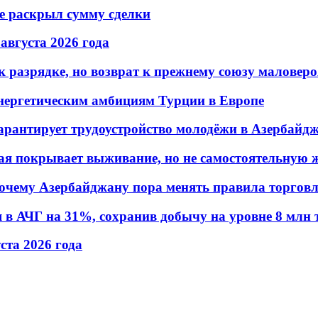
не раскрыл сумму сделки
 августа 2026 года
 разрядке, но возврат к прежнему союзу маловеро
энергетическим амбициям Турции в Европе
гарантирует трудоустройство молодёжи в Азербайд
ая покрывает выживание, но не самостоятельную 
почему Азербайджану пора менять правила торгов
в АЧГ на 31%, сохранив добычу на уровне 8 млн 
уста 2026 года