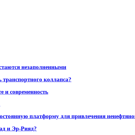
остаются незаполненными
ь транспортного коллапса?
е и современность
а
остоянную платформу для привлечения ненефтяно
ад и Эр-Рияд?