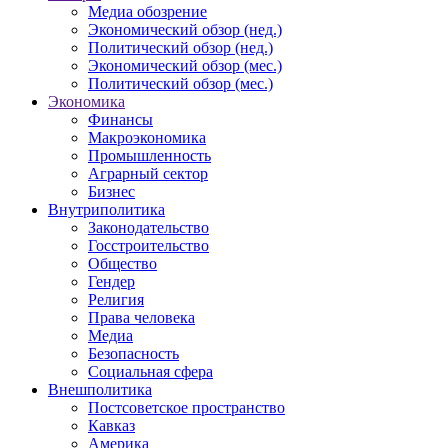
Медиа обозрение
Экономический обзор (нед.)
Политический обзор (нед.)
Экономический обзор (мес.)
Политический обзор (мес.)
Экономика
Финансы
Макроэкономика
Промышленность
Аграрный сектор
Бизнес
Внутриполитика
Законодательство
Госстроительство
Общество
Гендер
Религия
Права человека
Медиа
Безопасность
Социальная сфера
Внешполитика
Постсоветское пространство
Кавказ
Америка