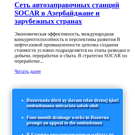
Сеть автозаправочных станций
SOCAR в Азербайджане и
зарубежных странах
Экономическая эффективность, международная
конкурентоспособность и перспективы развития В
нефтегазовой промышленности цепочка создания
стоимости условно подразделяется на этапы разведки и
добычи, переработки и сбыта. В стратегии SOCAR по
переработке...
Читать далее
Buzovnada dörd ay davam edən drenaj işləri
ombudsmana müraciətə səbəb olub
Four-month drainage works in Buzovna
prompt an appeal to the ombudsman
В Бузовна четырехмесячные работы по