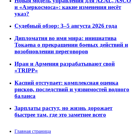
Новая модель управления для AZAL, ASCO
и «Азеркосмоса»: какие изменения несёт
указ?
Судебный обзор: 3–5 августа 2026 года
Дипломатия во имя мира: инициатива
Токаева о прекращении боевых действий и
возобновлении переговоров
Иран и Армения разрабатывают свой
«TRIPP»
Каспий отступает: комплексная оценка
рисков, последствий и уязвимостей водного
баланса
Зарплаты растут, но жизнь дорожает
быстрее там, где это заметнее всего
Главная страница