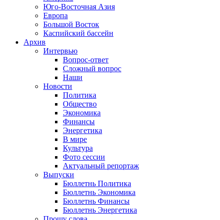
Юго-Восточная Азия
Европа
Большой Восток
Каспийский бассейн
Архив
Интервью
Вопрос-ответ
Сложный вопрос
Наши
Новости
Политика
Общество
Экономика
Финансы
Энергетика
В мире
Культура
Фото сессии
Актуальный репортаж
Выпуски
Бюллетнь Политика
Бюллетнь Экономика
Бюллетнь Финансы
Бюллетнь Энергетика
Прошу слова